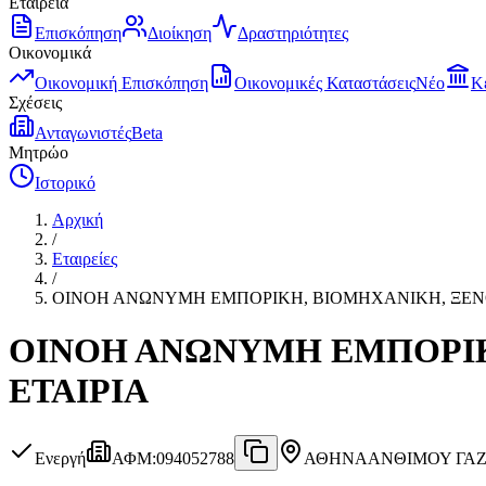
Εταιρεία
Επισκόπηση
Διοίκηση
Δραστηριότητες
Οικονομικά
Οικονομική Επισκόπηση
Οικονομικές Καταστάσεις
Νέο
Κ
Σχέσεις
Ανταγωνιστές
Beta
Μητρώο
Ιστορικό
Αρχική
/
Εταιρείες
/
ΟΙΝΟΗ ΑΝΩΝΥΜΗ ΕΜΠΟΡΙΚΗ, ΒΙΟΜΗΧΑΝΙΚΗ, ΞΕΝΟ
ΟΙΝΟΗ ΑΝΩΝΥΜΗ ΕΜΠΟΡΙΚ
ΕΤΑΙΡΙΑ
Ενεργή
ΑΦΜ
:
094052788
ΑΘΗΝΑ
ΑΝΘΙΜΟΥ ΓΑΖΗ