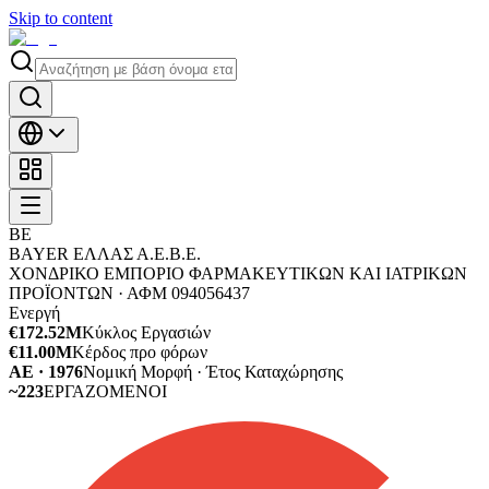
Skip to content
BΕ
BAYER ΕΛΛΑΣ Α.Ε.Β.Ε.
ΧΟΝΔΡΙΚΟ ΕΜΠΟΡΙΟ ΦΑΡΜΑΚΕΥΤΙΚΩΝ ΚΑΙ ΙΑΤΡΙΚΩΝ
ΠΡΟΪΟΝΤΩΝ ·
ΑΦΜ
094056437
Ενεργή
€172.52M
Κύκλος Εργασιών
€11.00M
Κέρδος προ φόρων
ΑΕ · 1976
Νομική Μορφή · Έτος Καταχώρησης
~223
ΕΡΓΑΖΟΜΕΝΟΙ