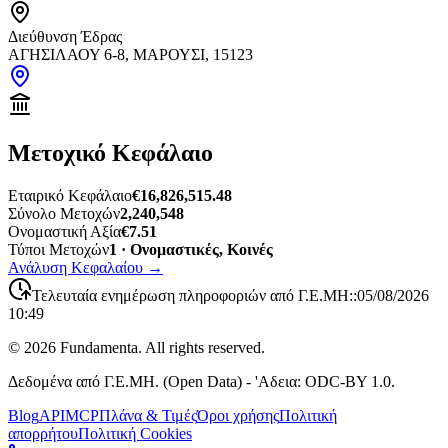
Διεύθυνση Έδρας
ΑΓΗΣΙΛΑΟΥ 6-8, ΜΑΡΟΥΣΙ, 15123
Μετοχικό Κεφάλαιο
Εταιρικό Κεφάλαιο
€16,826,515.48
Σύνολο Μετοχών
2,240,548
Ονομαστική Αξία
€7.51
Τύποι Μετοχών
1 · Ονομαστικές, Κοινές
Ανάλυση Κεφαλαίου
→
Τελευταία ενημέρωση πληροφοριών από Γ.Ε.ΜΗ:
:
05/08/2026
10:49
©
2026
Fundamenta. All rights reserved.
Δεδομένα από Γ.Ε.ΜΗ. (Open Data) - 'Αδεια: ODC-BY 1.0.
Blog
API
MCP
Πλάνα & Τιμές
Όροι χρήσης
Πολιτική
απορρήτου
Πολιτική Cookies