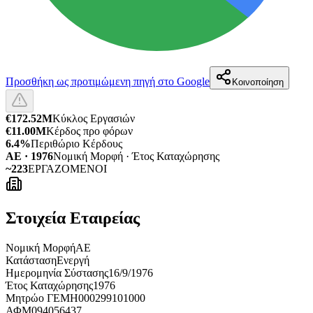
Προσθήκη ως προτιμώμενη πηγή στο Google
Κοινοποίηση
€172.52M
Κύκλος Εργασιών
€11.00M
Κέρδος προ φόρων
6.4%
Περιθώριο Κέρδους
ΑΕ · 1976
Νομική Μορφή · Έτος Καταχώρησης
~223
ΕΡΓΑΖΟΜΕΝΟΙ
Στοιχεία Εταιρείας
Νομική Μορφή
ΑΕ
Κατάσταση
Ενεργή
Ημερομηνία Σύστασης
16/9/1976
Έτος Καταχώρησης
1976
Μητρώο ΓΕΜΗ
000299101000
ΑΦΜ
094056437