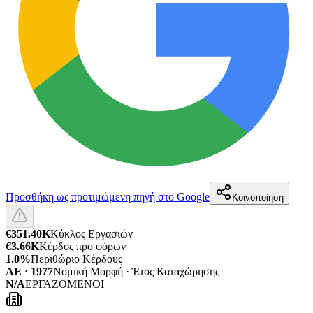
Προσθήκη ως προτιμώμενη πηγή στο Google
Κοινοποίηση
€351.40K
Κύκλος Εργασιών
€3.66K
Κέρδος προ φόρων
1.0%
Περιθώριο Κέρδους
ΑΕ · 1977
Νομική Μορφή · Έτος Καταχώρησης
N/A
ΕΡΓΑΖΟΜΕΝΟΙ