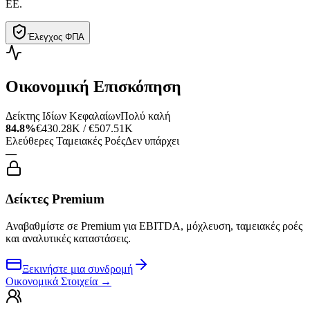
ΕΕ.
Έλεγχος ΦΠΑ
Οικονομική Επισκόπηση
Δείκτης Ιδίων Κεφαλαίων
Πολύ καλή
84.8%
€430.28K / €507.51K
Ελεύθερες Ταμειακές Ροές
Δεν υπάρχει
—
Δείκτες Premium
Αναβαθμίστε σε Premium για EBITDA, μόχλευση, ταμειακές ροές
και αναλυτικές καταστάσεις.
Ξεκινήστε μια συνδρομή
Οικονομικά Στοιχεία
→