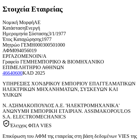
Στοιχεία Εταιρείας
Νομική Μορφή
ΑΕ
Κατάσταση
Ενεργή
Ημερομηνία Σύστασης
3/1/1977
Έτος Καταχώρησης
1977
Μητρώο ΓΕΜΗ
000300501000
ΑΦΜ
094056019
ΕΡΓΑΖΟΜΕΝΟΙ
N/A
Γραφείο ΓΕΜΗ
ΕΜΠΟΡΙΚΟ & ΒΙΟΜΗΧΑΝΙΚΟ
ΕΠΙΜΕΛΗΤΗΡΙΟ ΑΘΗΝΩΝ
46640600
KAD
2025
ΥΠΗΡΕΣΙΕΣ ΧΟΝΔΡΙΚΟΥ ΕΜΠΟΡΙΟΥ ΕΠΑΓΓΕΛΜΑΤΙΚΩΝ
ΗΛΕΚΤΡΙΚΩΝ ΜΗΧΑΝΗΜΑΤΩΝ, ΣΥΣΚΕΥΩΝ ΚΑΙ
ΥΛΙΚΩΝ
Ν. ΑΣΗΜΑΚΟΠΟΥΛΟΣ Α.Ε. 'ΗΛΕΚΤΡΟΜΗΧΑΝΙΚΑ'
ΑΝΩΝΥΜΗ ΕΜΠΟΡΙΚΗ ΕΤΑΙΡΙΑ
N. ASSIMAKOPOULOS
S.A. ELECTROMECHANICS
Έλεγχος ΦΠΑ VIES
Επικύρωση του ΑΦΜ της εταιρείας στη βάση δεδομένων VIES της