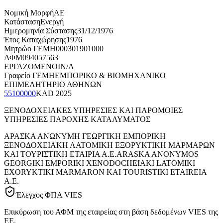
Νομική Μορφή
ΑΕ
Κατάσταση
Ενεργή
Ημερομηνία Σύστασης
31/12/1976
Έτος Καταχώρησης
1976
Μητρώο ΓΕΜΗ
000301901000
ΑΦΜ
094057563
ΕΡΓΑΖΟΜΕΝΟΙ
N/A
Γραφείο ΓΕΜΗ
ΕΜΠΟΡΙΚΟ & ΒΙΟΜΗΧΑΝΙΚΟ
ΕΠΙΜΕΛΗΤΗΡΙΟ ΑΘΗΝΩΝ
55100000
KAD
2025
ΞΕΝΟΔΟΧΕΙΑΚΕΣ ΥΠΗΡΕΣΙΕΣ ΚΑΙ ΠΑΡΟΜΟΙΕΣ
ΥΠΗΡΕΣΙΕΣ ΠΑΡΟΧΗΣ ΚΑΤΑΛΥΜΑΤΟΣ
ΑΡΑΣΚΑ ΑΝΩΝΥΜΗ ΓΕΩΡΓΙΚΗ ΕΜΠΟΡΙΚΗ
ΞΕΝΟΔΟΧΕΙΑΚΗ ΛΑΤΟΜΙΚΗ ΕΞΟΡΥΚΤΙΚΗ ΜΑΡΜΑΡΩΝ
ΚΑΙ ΤΟΥΡΙΣΤΙΚΗ ΕΤΑΙΡΙΑ Α.Ε.
ARASKA ANONYMOS
GEORGIKI EMPORIKI XENODOCHEIAKI LATOMIKI
EXORYKTIKI MARMARON KAI TOURISTIKI ETAIREIA
A.E.
Έλεγχος ΦΠΑ VIES
Επικύρωση του ΑΦΜ της εταιρείας στη βάση δεδομένων VIES της
ΕΕ.