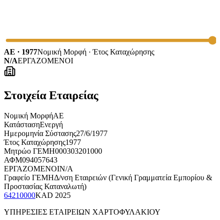
ΑΕ · 1977
Νομική Μορφή · Έτος Καταχώρησης
N/A
ΕΡΓΑΖΟΜΕΝΟΙ
Στοιχεία Εταιρείας
Νομική Μορφή
ΑΕ
Κατάσταση
Ενεργή
Ημερομηνία Σύστασης
27/6/1977
Έτος Καταχώρησης
1977
Μητρώο ΓΕΜΗ
000303201000
ΑΦΜ
094057643
ΕΡΓΑΖΟΜΕΝΟΙ
N/A
Γραφείο ΓΕΜΗ
Δ/νση Εταιρειών (Γενική Γραμματεία Εμπορίου &
Προστασίας Καταναλωτή)
64210000
KAD
2025
ΥΠΗΡΕΣΙΕΣ ΕΤΑΙΡΕΙΩΝ ΧΑΡΤΟΦΥΛΑΚΙΟΥ