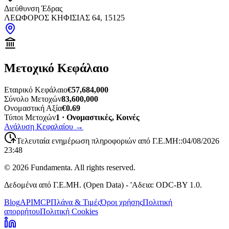
Διεύθυνση Έδρας
ΛΕΩΦΟΡΟΣ ΚΗΦΙΣΙΑΣ 64, 15125
Μετοχικό Κεφάλαιο
Εταιρικό Κεφάλαιο
€57,684,000
Σύνολο Μετοχών
83,600,000
Ονομαστική Αξία
€0.69
Τύποι Μετοχών
1 · Ονομαστικές, Κοινές
Ανάλυση Κεφαλαίου
→
Τελευταία ενημέρωση πληροφοριών από Γ.Ε.ΜΗ:
:
04/08/2026
23:48
©
2026
Fundamenta. All rights reserved.
Δεδομένα από Γ.Ε.ΜΗ. (Open Data) - 'Αδεια: ODC-BY 1.0.
Blog
API
MCP
Πλάνα & Τιμές
Όροι χρήσης
Πολιτική
απορρήτου
Πολιτική Cookies