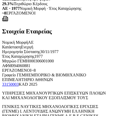
29.3%
Περιθώριο Κέρδους
ΑΕ · 1977
Νομική Μορφή · Έτος Καταχώρησης
~8
ΕΡΓΑΖΟΜΕΝΟΙ
Στοιχεία Εταιρείας
Νομική Μορφή
ΑΕ
Κατάσταση
Ενεργή
Ημερομηνία Σύστασης
30/11/1977
Έτος Καταχώρησης
1977
Μητρώο ΓΕΜΗ
000306001000
ΑΦΜ
094060881
ΕΡΓΑΖΟΜΕΝΟΙ
~8
Γραφείο ΓΕΜΗ
ΕΜΠΟΡΙΚΟ & ΒΙΟΜΗΧΑΝΙΚΟ
ΕΠΙΜΕΛΗΤΗΡΙΟ ΑΘΗΝΩΝ
33150003
KAD
2025
ΥΠΗΡΕΣΙΕΣ ΜΗΧΑΝΟΥΡΓΙΚΩΝ ΕΠΙΣΚΕΥΩΝ ΠΛΟΙΩΝ
ΚΑΙ ΜΗΧΑΝΟΛΟΓΙΚΟΥ ΕΞΟΠΛΙΣΜΟΥ ΤΟΥΣ
ΓΕΝΙΚΕΣ ΝΑΥΤΙΚΕΣ ΜΗΧΑΝΟΛΟΓΙΚΕΣ ΕΡΓΑΣΙΕΣ
(ΓΕΝΜΕ) Ι. ΛΕΝΤΟΥΔΗΣ ΑΝΩΝΥΜΗ ΕΛΛΗΝΙΚΗ
ΒΙΟΜΗΧΑΝΙΚΗ ΕΤΑΙΡΙΑ
ΓΕΝΜΕ Α.Ε.Β.Ε.
GENIKES