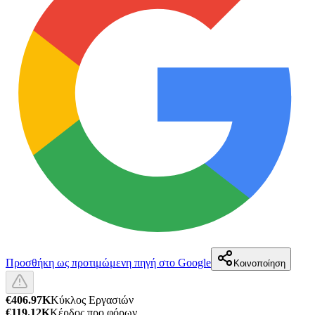
Προσθήκη ως προτιμώμενη πηγή στο Google
Κοινοποίηση
€406.97K
Κύκλος Εργασιών
€119.12K
Κέρδος προ φόρων