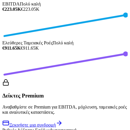
EBITDA
Πολύ καλή
€223.05K
€223.05K
Ελεύθερες Ταμειακές Ροές
Πολύ καλή
€911.65K
€911.65K
Δείκτες Premium
Αναβαθμίστε σε Premium για EBITDA, μόχλευση, ταμειακές ροές
και αναλυτικές καταστάσεις.
Ξεκινήστε μια συνδρομή