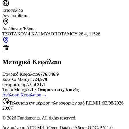
Ιστοσελίδα
Δεν διατίθεται
Διεύθυνση Έδρας
ΤΣΟΤΑΚΟΥ 4 ΚΑΙ ΜΥΛΟΠΟΤΑΜΟΥ 26 4, 11526
Μετοχικό Κεφάλαιο
Εταιρικό Κεφάλαιο
€776,846.9
Σύνολο Μετοχών
24,979
Ονομαστική Αξία
€31.1
Τύποι Μετοχών
1 · Ονομαστικές, Κοινές
Ανάλυση Κεφαλαίου
→
Τελευταία ενημέρωση πληροφοριών από Γ.Ε.ΜΗ:
:
03/08/2026
20:07
©
2026
Fundamenta. All rights reserved.
Δεδομένα από Γ.Ε.ΜΗ. (Open Data) - 'Αδεια: ODC-BY 1.0.