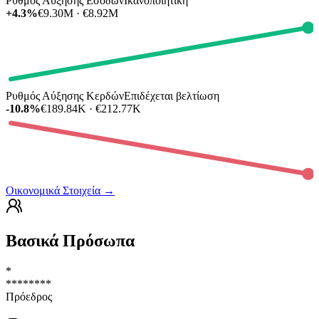
Ρυθμός Αύξησης Εσόδων
Ικανοποιητική
+4.3%
€9.30M · €8.92M
Ρυθμός Αύξησης Κερδών
Επιδέχεται βελτίωση
-10.8%
€189.84K · €212.77K
Οικονομικά Στοιχεία
→
Βασικά Πρόσωπα
*
********
Πρόεδρος