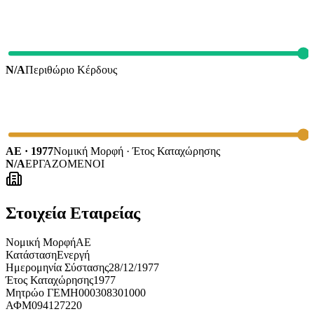
N/A
Περιθώριο Κέρδους
ΑΕ · 1977
Νομική Μορφή · Έτος Καταχώρησης
N/A
ΕΡΓΑΖΟΜΕΝΟΙ
Στοιχεία Εταιρείας
Νομική Μορφή
ΑΕ
Κατάσταση
Ενεργή
Ημερομηνία Σύστασης
28/12/1977
Έτος Καταχώρησης
1977
Μητρώο ΓΕΜΗ
000308301000
ΑΦΜ
094127220