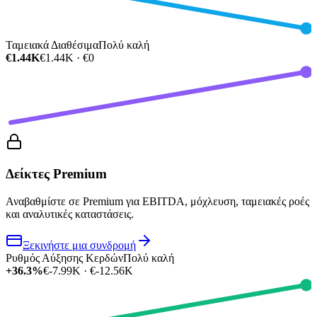
Ταμειακά Διαθέσιμα
Πολύ καλή
€1.44K
€1.44K · €0
Δείκτες Premium
Αναβαθμίστε σε Premium για EBITDA, μόχλευση, ταμειακές ροές
και αναλυτικές καταστάσεις.
Ξεκινήστε μια συνδρομή
Ρυθμός Αύξησης Κερδών
Πολύ καλή
+36.3%
€-7.99K · €-12.56K