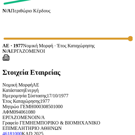
N/A
Περιθώριο Κέρδους
ΑΕ · 1977
Νομική Μορφή · Έτος Καταχώρησης
N/A
ΕΡΓΑΖΟΜΕΝΟΙ
Στοιχεία Εταιρείας
Νομική Μορφή
ΑΕ
Κατάσταση
Ενεργή
Ημερομηνία Σύστασης
17/10/1977
Έτος Καταχώρησης
1977
Μητρώο ΓΕΜΗ
000308501000
ΑΦΜ
094061080
ΕΡΓΑΖΟΜΕΝΟΙ
N/A
Γραφείο ΓΕΜΗ
ΕΜΠΟΡΙΚΟ & ΒΙΟΜΗΧΑΝΙΚΟ
ΕΠΙΜΕΛΗΤΗΡΙΟ ΑΘΗΝΩΝ
46181000
KAD
2025