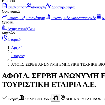
Εταιρεία
Επισκόπηση
Διοίκηση
Δραστηριότητες
Οικονομικά
Οικονομική Επισκόπηση
Οικονομικές Καταστάσεις
Νέο
Κ
Σχέσεις
Ανταγωνιστές
Beta
Μητρώο
Ιστορικό
Αρχική
/
Εταιρείες
/
ΑΦΟΙ Δ. ΣΕΡΒΗ ΑΝΩΝΥΜΗ ΕΜΠΟΡΙΚΗ ΤΕΧΝΙΚΗ ΒΙΟΜ
ΑΦΟΙ Δ. ΣΕΡΒΗ ΑΝΩΝΥΜΗ 
ΤΟΥΡΙΣΤΙΚΗ ΕΤΑΙΡΙΑ Α.Ε.
Ενεργή
ΑΦΜ
:
094063569
ΑΘΗΝΑ
ΕΥΕΛΠΙΔΩΝ 39