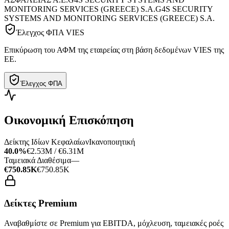
MONITORING SERVICES (GREECE) S.A.
G4S SECURITY
SYSTEMS AND MONITORING SERVICES (GREECE) S.A.
Έλεγχος ΦΠΑ VIES
Επικύρωση του ΑΦΜ της εταιρείας στη βάση δεδομένων VIES της
ΕΕ.
Έλεγχος ΦΠΑ
Οικονομική Επισκόπηση
Δείκτης Ιδίων Κεφαλαίων
Ικανοποιητική
40.0%
€2.53M / €6.31M
Ταμειακά Διαθέσιμα
—
€750.85K
€750.85K
Δείκτες Premium
Αναβαθμίστε σε Premium για EBITDA, μόχλευση, ταμειακές ροές