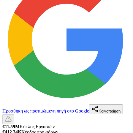
Προσθήκη ως προτιμώμενη πηγή στο Google
Κοινοποίηση
€11.59M
Κύκλος Εργασιών
€412.34K
Κέρδος προ φόρων