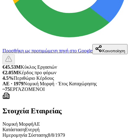
Προσθήκη ως προτιμώμενη πηγή στο Google
Κοινοποίηση
€45.53M
Κύκλος Εργασιών
€2.05M
Κέρδος προ φόρων
4.5%
Περιθώριο Κέρδους
ΑΕ · 1979
Νομική Μορφή · Έτος Καταχώρησης
~75
ΕΡΓΑΖΟΜΕΝΟΙ
Στοιχεία Εταιρείας
Νομική Μορφή
ΑΕ
Κατάσταση
Ενεργή
Ημερομηνία Σύστασης
8/8/1979