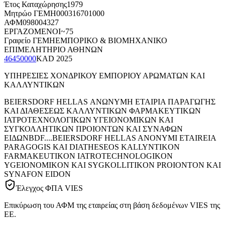
Έτος Καταχώρησης
1979
Μητρώο ΓΕΜΗ
000316701000
ΑΦΜ
098004327
ΕΡΓΑΖΟΜΕΝΟΙ
~75
Γραφείο ΓΕΜΗ
ΕΜΠΟΡΙΚΟ & ΒΙΟΜΗΧΑΝΙΚΟ
ΕΠΙΜΕΛΗΤΗΡΙΟ ΑΘΗΝΩΝ
46450000
KAD
2025
ΥΠΗΡΕΣΙΕΣ ΧΟΝΔΡΙΚΟΥ ΕΜΠΟΡΙΟΥ ΑΡΩΜΑΤΩΝ ΚΑΙ
ΚΑΛΛΥΝΤΙΚΩΝ
BEIERSDORF HELLAS ΑΝΩΝΥΜΗ ΕΤΑΙΡΙΑ ΠΑΡΑΓΩΓΗΣ
ΚΑΙ ΔΙΑΘΕΣΕΩΣ ΚΑΛΛΥΝΤΙΚΩΝ ΦΑΡΜΑΚΕΥΤΙΚΩΝ
ΙΑΤΡΟΤΕΧΝΟΛΟΓΙΚΩΝ ΥΓΕΙΟΝΟΜΙΚΩΝ ΚΑΙ
ΣΥΓΚΟΛΛΗΤΙΚΩΝ ΠΡΟΙΟΝΤΩΝ ΚΑΙ ΣΥΝΑΦΩΝ
ΕΙΔΩΝ
BDF....
BEIERSDORF HELLAS ANONYMI ETAIREIA
PARAGOGIS KAI DIATHESEOS KALLYNTIKON
FARMAKEUTIKON IATROTECHNOLOGIKON
YGEIONOMIKON KAI SYGKOLLITIKON PROIONTON KAI
SYNAFON EIDON
Έλεγχος ΦΠΑ VIES
Επικύρωση του ΑΦΜ της εταιρείας στη βάση δεδομένων VIES της
ΕΕ.