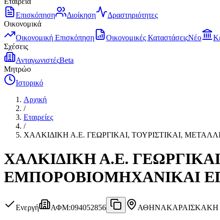
Εταιρεία
Επισκόπηση
Διοίκηση
Δραστηριότητες
Οικονομικά
Οικονομική Επισκόπηση
Οικονομικές Καταστάσεις
Νέο
Κ
Σχέσεις
Ανταγωνιστές
Beta
Μητρώο
Ιστορικό
Αρχική
/
Εταιρείες
/
ΧΑΛΚΙΔΙΚΗ Α.Ε. ΓΕΩΡΓΙΚΑΙ, ΤΟΥΡΙΣΤΙΚΑΙ, ΜΕΤΑ
ΧΑΛΚΙΔΙΚΗ Α.Ε. ΓΕΩΡΓΙΚΑ
ΕΜΠΟΡΟΒΙΟΜΗΧΑΝΙΚΑΙ ΕΠ
Ενεργή
ΑΦΜ
:
094052856
ΑΘΗΝΑ
ΚΑΡΑΙΣΚΑΚΗ 2