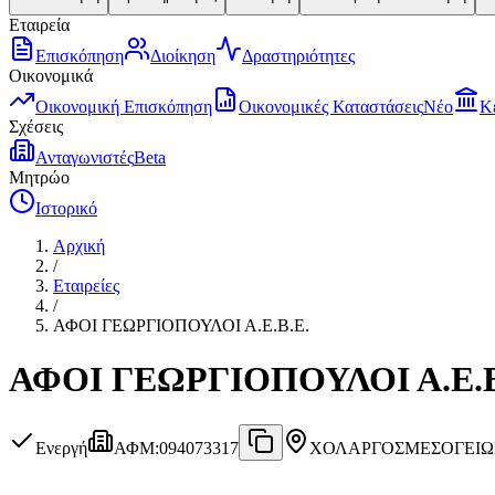
Εταιρεία
Επισκόπηση
Διοίκηση
Δραστηριότητες
Οικονομικά
Οικονομική Επισκόπηση
Οικονομικές Καταστάσεις
Νέο
Κ
Σχέσεις
Ανταγωνιστές
Beta
Μητρώο
Ιστορικό
Αρχική
/
Εταιρείες
/
ΑΦΟΙ ΓΕΩΡΓΙΟΠΟΥΛΟΙ Α.Ε.Β.Ε.
ΑΦΟΙ ΓΕΩΡΓΙΟΠΟΥΛΟΙ Α.Ε.Β
Ενεργή
ΑΦΜ
:
094073317
ΧΟΛΑΡΓΟΣ
ΜΕΣΟΓΕΙΩΝ