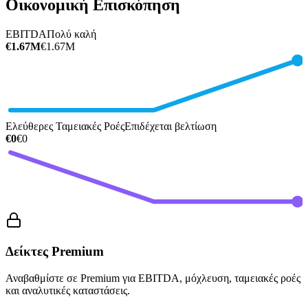
Οικονομική Επισκόπηση
EBITDA
Πολύ καλή
€1.67M
€1.67M
Ελεύθερες Ταμειακές Ροές
Επιδέχεται βελτίωση
€0
€0
Δείκτες Premium
Αναβαθμίστε σε Premium για EBITDA, μόχλευση, ταμειακές ροές
και αναλυτικές καταστάσεις.