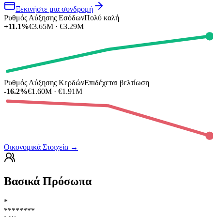
Ξεκινήστε μια συνδρομή
Ρυθμός Αύξησης Εσόδων
Πολύ καλή
+11.1%
€3.65M · €3.29M
Ρυθμός Αύξησης Κερδών
Επιδέχεται βελτίωση
-16.2%
€1.60M · €1.91M
Οικονομικά Στοιχεία
→
Βασικά Πρόσωπα
*
********