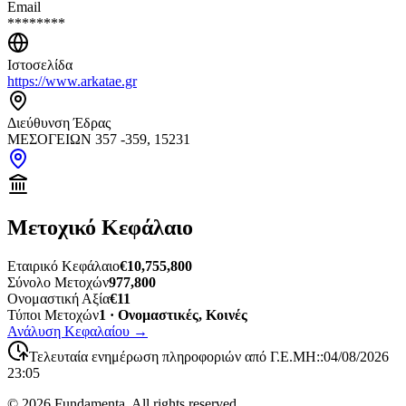
Email
********
Ιστοσελίδα
https://www.arkatae.gr
Διεύθυνση Έδρας
ΜΕΣΟΓΕΙΩΝ 357 -359, 15231
Μετοχικό Κεφάλαιο
Εταιρικό Κεφάλαιο
€10,755,800
Σύνολο Μετοχών
977,800
Ονομαστική Αξία
€11
Τύποι Μετοχών
1 · Ονομαστικές, Κοινές
Ανάλυση Κεφαλαίου
→
Τελευταία ενημέρωση πληροφοριών από Γ.Ε.ΜΗ:
:
04/08/2026
23:05
©
2026
Fundamenta. All rights reserved.