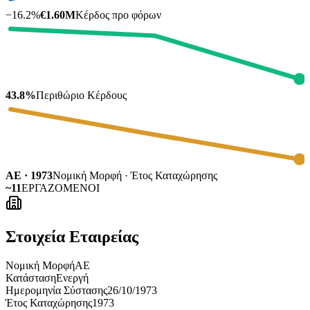
−
16.2
%
€1.60M
Κέρδος προ φόρων
43.8%
Περιθώριο Κέρδους
ΑΕ · 1973
Νομική Μορφή · Έτος Καταχώρησης
~11
ΕΡΓΑΖΟΜΕΝΟΙ
Στοιχεία Εταιρείας
Νομική Μορφή
ΑΕ
Κατάσταση
Ενεργή
Ημερομηνία Σύστασης
26/10/1973
Έτος Καταχώρησης
1973