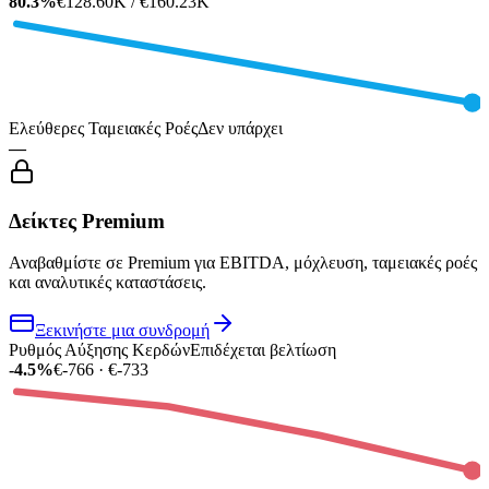
80.3%
€128.60K / €160.23K
Ελεύθερες Ταμειακές Ροές
Δεν υπάρχει
—
Δείκτες Premium
Αναβαθμίστε σε Premium για EBITDA, μόχλευση, ταμειακές ροές
και αναλυτικές καταστάσεις.
Ξεκινήστε μια συνδρομή
Ρυθμός Αύξησης Κερδών
Επιδέχεται βελτίωση
-4.5%
€-766 · €-733