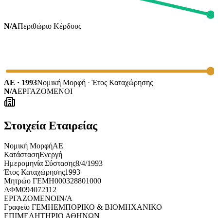
N/A
Περιθώριο Κέρδους
ΑΕ · 1993
Νομική Μορφή · Έτος Καταχώρησης
N/A
ΕΡΓΑΖΟΜΕΝΟΙ
Στοιχεία Εταιρείας
Νομική Μορφή
ΑΕ
Κατάσταση
Ενεργή
Ημερομηνία Σύστασης
8/4/1993
Έτος Καταχώρησης
1993
Μητρώο ΓΕΜΗ
000328801000
ΑΦΜ
094072112
ΕΡΓΑΖΟΜΕΝΟΙ
N/A
Γραφείο ΓΕΜΗ
ΕΜΠΟΡΙΚΟ & ΒΙΟΜΗΧΑΝΙΚΟ
ΕΠΙΜΕΛΗΤΗΡΙΟ ΑΘΗΝΩΝ