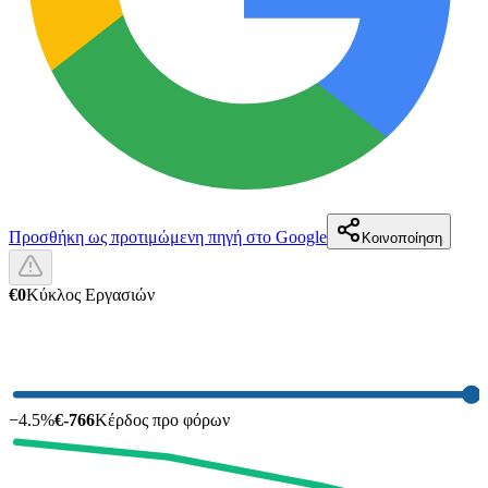
Προσθήκη ως προτιμώμενη πηγή στο Google
Κοινοποίηση
€0
Κύκλος Εργασιών
−
4.5
%
€-766
Κέρδος προ φόρων