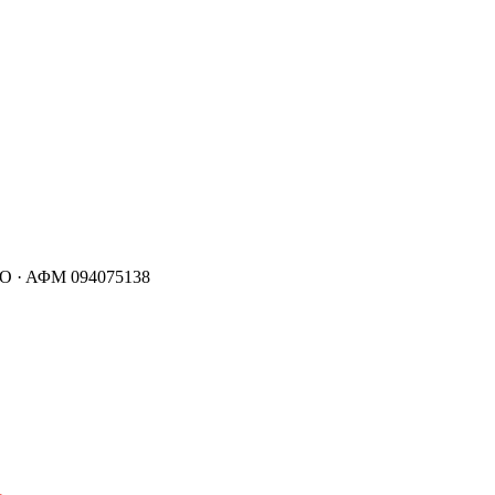
Ο ·
ΑΦΜ
094075138