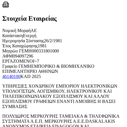
Στοιχεία Εταιρείας
Νομική Μορφή
ΑΕ
Κατάσταση
Ενεργή
Ημερομηνία Σύστασης
26/2/1981
Έτος Καταχώρησης
1981
Μητρώο ΓΕΜΗ
000331801000
ΑΦΜ
094097296
ΕΡΓΑΖΟΜΕΝΟΙ
~7
Γραφείο ΓΕΜΗ
ΕΜΠΟΡΙΚΟ & ΒΙΟΜΗΧΑΝΙΚΟ
ΕΠΙΜΕΛΗΤΗΡΙΟ ΑΘΗΝΩΝ
46140100
KAD
2025
ΥΠΗΡΕΣΙΕΣ ΧΟΝΔΡΙΚΟΥ ΕΜΠΟΡΙΟΥ ΗΛΕΚΤΡΟΝΙΚΩΝ
ΥΠΟΛΟΓΙΣΤΩΝ, ΛΟΓΙΣΜΙΚΟΥ, ΗΛΕΚΤΡΟΝΙΚΟΥ ΚΑΙ
ΤΗΛΕΠΙΚΟΙΝΩΝΙΑΚΟΥ ΕΞΟΠΛΙΣΜΟΥ ΚΑΙ ΑΛΛΟΥ
ΕΞΟΠΛΙΣΜΟΥ ΓΡΑΦΕΙΩΝ ΕΝΑΝΤΙ ΑΜΟΙΒΗΣ Η ΒΑΣΕΙ
ΣΥΜΒΑΣΗΣ
ΠΟΛΥΔΩΡΟΣ ΜΕΡΚΟΥΡΗΣ ΤΑΜΕΙΑΚΑ & ΤΗΛΕΦΩΝΙΚΑ
ΣΥΣΤΗΜΑΤΑ Α.Ε.
Π. ΜΕΡΚΟΥΡΗΣ Α.Ε.
E.DASKALAKIS
ANONYMOS ETAIREIA EISAGOGON KAI