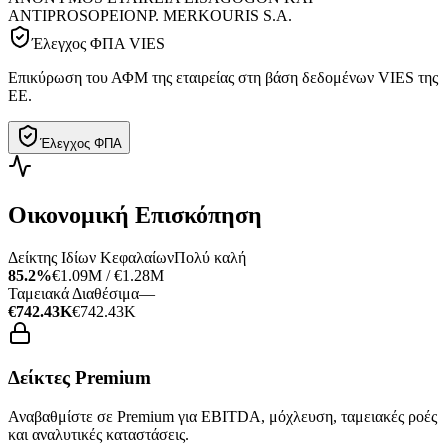
ANTIPROSOPEION
P. MERKOURIS S.A.
Έλεγχος ΦΠΑ VIES
Επικύρωση του ΑΦΜ της εταιρείας στη βάση δεδομένων VIES της
ΕΕ.
Έλεγχος ΦΠΑ
Οικονομική Επισκόπηση
Δείκτης Ιδίων Κεφαλαίων
Πολύ καλή
85.2%
€1.09M / €1.28M
Ταμειακά Διαθέσιμα
—
€742.43K
€742.43K
Δείκτες Premium
Αναβαθμίστε σε Premium για EBITDA, μόχλευση, ταμειακές ροές
και αναλυτικές καταστάσεις.