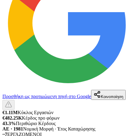
Προσθήκη ως προτιμώμενη πηγή στο Google
Κοινοποίηση
€1.11M
Κύκλος Εργασιών
€482.25K
Κέρδος προ φόρων
43.3%
Περιθώριο Κέρδους
ΑΕ · 1981
Νομική Μορφή · Έτος Καταχώρησης
~7
ΕΡΓΑΖΟΜΕΝΟΙ