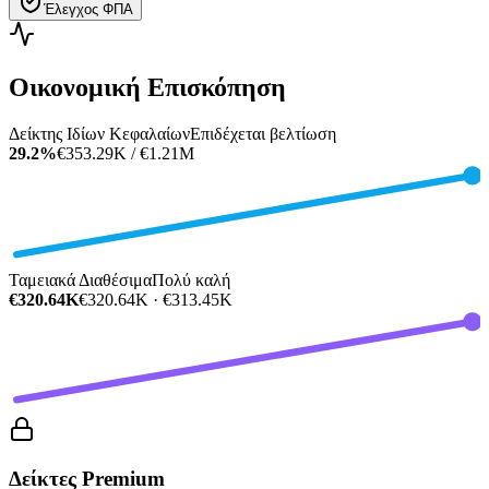
Έλεγχος ΦΠΑ
Οικονομική Επισκόπηση
Δείκτης Ιδίων Κεφαλαίων
Επιδέχεται βελτίωση
29.2%
€353.29K / €1.21M
Ταμειακά Διαθέσιμα
Πολύ καλή
€320.64K
€320.64K · €313.45K
Δείκτες Premium