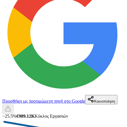
Προσθήκη ως προτιμώμενη πηγή στο Google
Κοινοποίηση
−
25.5
%
€989.12K
Κύκλος Εργασιών