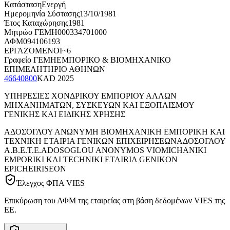
Κατάσταση
Ενεργή
Ημερομηνία Σύστασης
13/10/1981
Έτος Καταχώρησης
1981
Μητρώο ΓΕΜΗ
000334701000
ΑΦΜ
094106193
ΕΡΓΑΖΟΜΕΝΟΙ
~6
Γραφείο ΓΕΜΗ
ΕΜΠΟΡΙΚΟ & ΒΙΟΜΗΧΑΝΙΚΟ
ΕΠΙΜΕΛΗΤΗΡΙΟ ΑΘΗΝΩΝ
46640800
KAD
2025
ΥΠΗΡΕΣΙΕΣ ΧΟΝΔΡΙΚΟΥ ΕΜΠΟΡΙΟΥ ΑΛΛΩΝ
ΜΗΧΑΝΗΜΑΤΩΝ, ΣΥΣΚΕΥΩΝ ΚΑΙ ΕΞΟΠΛΙΣΜΟΥ
ΓΕΝΙΚΗΣ ΚΑΙ ΕΙΔΙΚΗΣ ΧΡΗΣΗΣ
ΑΔΟΣΟΓΛΟΥ ΑΝΩΝΥΜΗ ΒΙΟΜΗΧΑΝΙΚΗ ΕΜΠΟΡΙΚΗ ΚΑΙ
ΤΕΧΝΙΚΗ ΕΤΑΙΡΙΑ ΓΕΝΙΚΩΝ ΕΠΙΧΕΙΡΗΣΕΩΝ
ΑΔΟΣΟΓΛΟΥ
Α.Β.Ε.Τ.Ε.
ADOSOGLOU ANONYMOS VIOMICHANIKI
EMPORIKI KAI TECHNIKI ETAIRIA GENIKON
EPICHEIRISEON
Έλεγχος ΦΠΑ VIES
Επικύρωση του ΑΦΜ της εταιρείας στη βάση δεδομένων VIES της
ΕΕ.