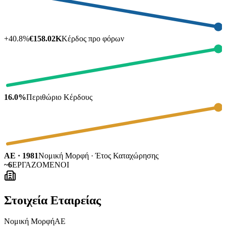
+
40.8
%
€158.02K
Κέρδος προ φόρων
16.0%
Περιθώριο Κέρδους
ΑΕ · 1981
Νομική Μορφή · Έτος Καταχώρησης
~6
ΕΡΓΑΖΟΜΕΝΟΙ
Στοιχεία Εταιρείας
Νομική Μορφή
ΑΕ