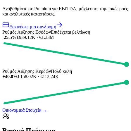
Αναβαθμίστε σε Premium για EBITDA, μόχλευση, ταμειακές ροές
και αναλυτικές καταστάσεις.
Ξεκινήστε μια συνδρομή
Ρυθμός Αύξησης Εσόδων
Επιδέχεται βελτίωση
-25.5%
€989.12K · €1.33M
Ρυθμός Αύξησης Κερδών
Πολύ καλή
+40.8%
€158.02K · €112.24K
Οικονομικά Στοιχεία
→
Βασικά Πρόσωπα