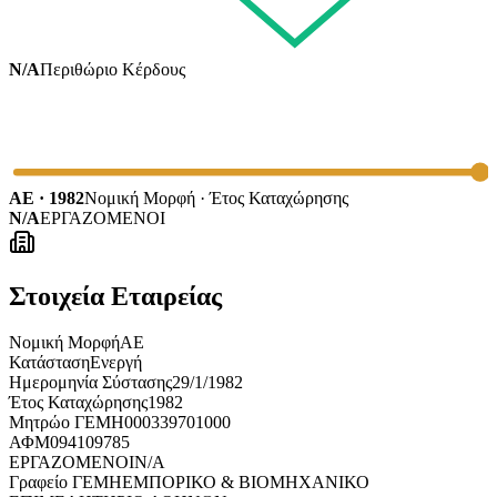
N/A
Περιθώριο Κέρδους
ΑΕ · 1982
Νομική Μορφή · Έτος Καταχώρησης
N/A
ΕΡΓΑΖΟΜΕΝΟΙ
Στοιχεία Εταιρείας
Νομική Μορφή
ΑΕ
Κατάσταση
Ενεργή
Ημερομηνία Σύστασης
29/1/1982
Έτος Καταχώρησης
1982
Μητρώο ΓΕΜΗ
000339701000
ΑΦΜ
094109785
ΕΡΓΑΖΟΜΕΝΟΙ
N/A
Γραφείο ΓΕΜΗ
ΕΜΠΟΡΙΚΟ & ΒΙΟΜΗΧΑΝΙΚΟ