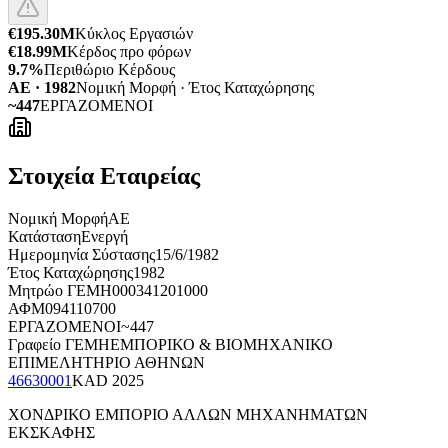
€195.30M
Κύκλος Εργασιών
€18.99M
Κέρδος προ φόρων
9.7%
Περιθώριο Κέρδους
ΑΕ · 1982
Νομική Μορφή · Έτος Καταχώρησης
~447
ΕΡΓΑΖΟΜΕΝΟΙ
Στοιχεία Εταιρείας
Νομική Μορφή
ΑΕ
Κατάσταση
Ενεργή
Ημερομηνία Σύστασης
15/6/1982
Έτος Καταχώρησης
1982
Μητρώο ΓΕΜΗ
000341201000
ΑΦΜ
094110700
ΕΡΓΑΖΟΜΕΝΟΙ
~447
Γραφείο ΓΕΜΗ
ΕΜΠΟΡΙΚΟ & ΒΙΟΜΗΧΑΝΙΚΟ
ΕΠΙΜΕΛΗΤΗΡΙΟ ΑΘΗΝΩΝ
46630001
KAD
2025
ΧΟΝΔΡΙΚΟ ΕΜΠΟΡΙΟ ΑΛΛΩΝ ΜΗΧΑΝΗΜΑΤΩΝ
ΕΚΣΚΑΦΗΣ