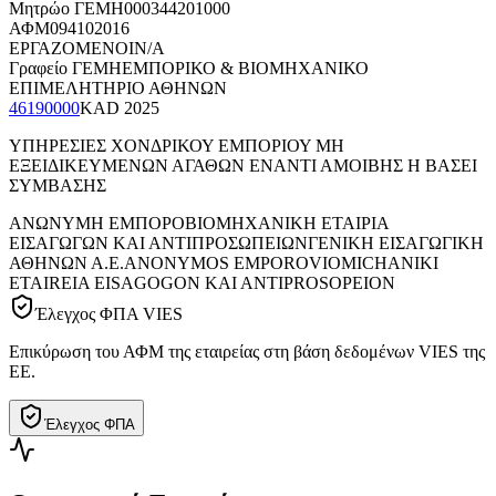
Μητρώο ΓΕΜΗ
000344201000
ΑΦΜ
094102016
ΕΡΓΑΖΟΜΕΝΟΙ
N/A
Γραφείο ΓΕΜΗ
ΕΜΠΟΡΙΚΟ & ΒΙΟΜΗΧΑΝΙΚΟ
ΕΠΙΜΕΛΗΤΗΡΙΟ ΑΘΗΝΩΝ
46190000
KAD
2025
ΥΠΗΡΕΣΙΕΣ ΧΟΝΔΡΙΚΟΥ ΕΜΠΟΡΙΟΥ ΜΗ
ΕΞΕΙΔΙΚΕΥΜΕΝΩΝ ΑΓΑΘΩΝ ΕΝΑΝΤΙ ΑΜΟΙΒΗΣ Η ΒΑΣΕΙ
ΣΥΜΒΑΣΗΣ
ΑΝΩΝΥΜΗ ΕΜΠΟΡΟΒΙΟΜΗΧΑΝΙΚΗ ΕΤΑΙΡΙΑ
ΕΙΣΑΓΩΓΩΝ ΚΑΙ ΑΝΤΙΠΡΟΣΩΠΕΙΩΝ
ΓΕΝΙΚΗ ΕΙΣΑΓΩΓΙΚΗ
ΑΘΗΝΩΝ Α.Ε.
ANONYMOS EMPOROVIOMICHANIKI
ETAIREIA EISAGOGON KAI ANTIPROSOPEION
Έλεγχος ΦΠΑ VIES
Επικύρωση του ΑΦΜ της εταιρείας στη βάση δεδομένων VIES της
ΕΕ.
Έλεγχος ΦΠΑ