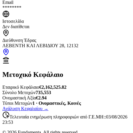
Email
********
Ιστοσελίδα
Δεν διατίθεται
Διεύθυνση Έδρας
ΛΕΒΕΝΤΗ ΚΑΙ ΛΕΒΙΔΙΟΥ 28, 12132
Μετοχικό Κεφάλαιο
Εταιρικό Κεφάλαιο
€2,162,525.82
Σύνολο Μετοχών
735,553
Ονομαστική Αξία
€2.94
Τύποι Μετοχών
1 · Ονομαστικές, Κοινές
Ανάλυση Κεφαλαίου
→
Τελευταία ενημέρωση πληροφοριών από Γ.Ε.ΜΗ:
:
03/08/2026
23:53
©
2026
Fundamenta. All rights reserved.