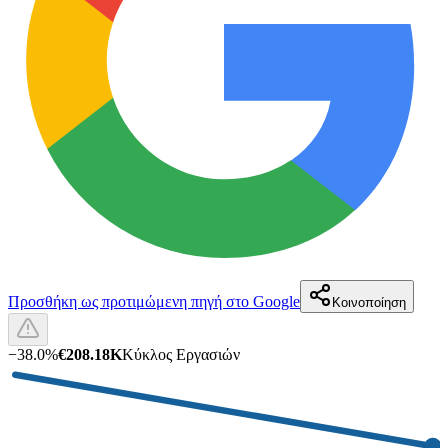
Προσθήκη ως προτιμώμενη πηγή στο Google
Κοινοποίηση
−
38.0
%
€208.18K
Κύκλος Εργασιών