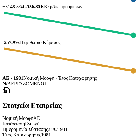
−
3148.8
%
€-536.85K
Κέρδος προ φόρων
-257.9%
Περιθώριο Κέρδους
ΑΕ · 1981
Νομική Μορφή · Έτος Καταχώρησης
N/A
ΕΡΓΑΖΟΜΕΝΟΙ
Στοιχεία Εταιρείας
Νομική Μορφή
ΑΕ
Κατάσταση
Ενεργή
Ημερομηνία Σύστασης
24/6/1981
Έτος Καταχώρησης
1981