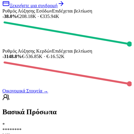
Ξεκινήστε μια συνδρομή
Ρυθμός Αύξησης Εσόδων
Επιδέχεται βελτίωση
-38.0%
€208.18K · €335.94K
Ρυθμός Αύξησης Κερδών
Επιδέχεται βελτίωση
-3148.8%
€-536.85K · €-16.52K
Οικονομικά Στοιχεία
→
Βασικά Πρόσωπα
*
********