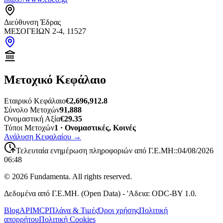
Διεύθυνση Έδρας
ΜΕΣΟΓΕΙΩΝ 2-4, 11527
Μετοχικό Κεφάλαιο
Εταιρικό Κεφάλαιο
€2,696,912.8
Σύνολο Μετοχών
91,888
Ονομαστική Αξία
€29.35
Τύποι Μετοχών
1 · Ονομαστικές, Κοινές
Ανάλυση Κεφαλαίου
→
Τελευταία ενημέρωση πληροφοριών από Γ.Ε.ΜΗ:
:
04/08/2026
06:48
©
2026
Fundamenta. All rights reserved.
Δεδομένα από Γ.Ε.ΜΗ. (Open Data) - 'Αδεια: ODC-BY 1.0.
Blog
API
MCP
Πλάνα & Τιμές
Όροι χρήσης
Πολιτική
απορρήτου
Πολιτική Cookies