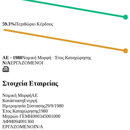
59.3%
Περιθώριο Κέρδους
ΑΕ · 1980
Νομική Μορφή · Έτος Καταχώρησης
N/A
ΕΡΓΑΖΟΜΕΝΟΙ
Στοιχεία Εταιρείας
Νομική Μορφή
ΑΕ
Κατάσταση
Ενεργή
Ημερομηνία Σύστασης
29/9/1980
Έτος Καταχώρησης
1980
Μητρώο ΓΕΜΗ
000345001000
ΑΦΜ
094091360
ΕΡΓΑΖΟΜΕΝΟΙ
N/A