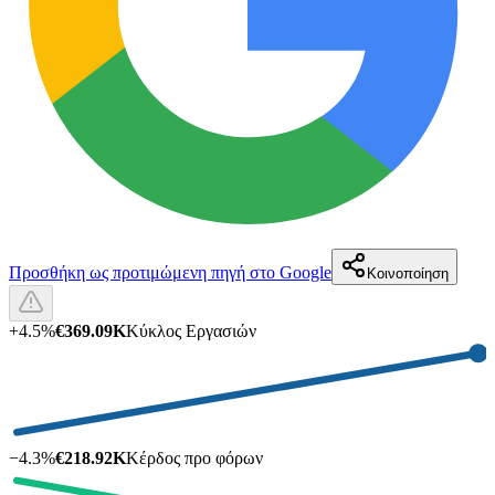
Προσθήκη ως προτιμώμενη πηγή στο Google
Κοινοποίηση
+
4.5
%
€369.09K
Κύκλος Εργασιών
−
4.3
%
€218.92K
Κέρδος προ φόρων