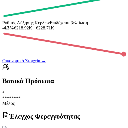
Ρυθμός Αύξησης Κερδών
Επιδέχεται βελτίωση
-4.3%
€218.92K · €228.71K
Οικονομικά Στοιχεία
→
Βασικά Πρόσωπα
*
********
Μέλος
Έλεγχος Φερεγγυότητας