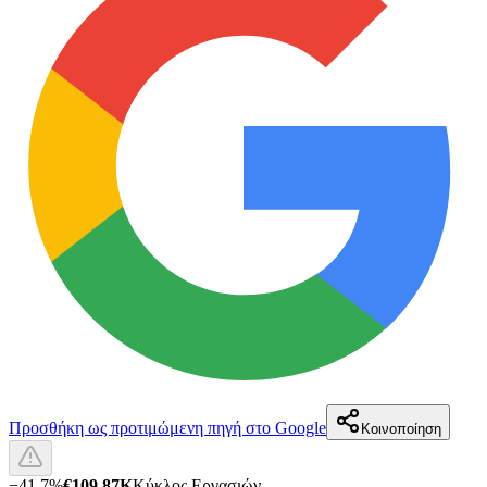
Προσθήκη ως προτιμώμενη πηγή στο Google
Κοινοποίηση
−
41.7
%
€109.87K
Κύκλος Εργασιών