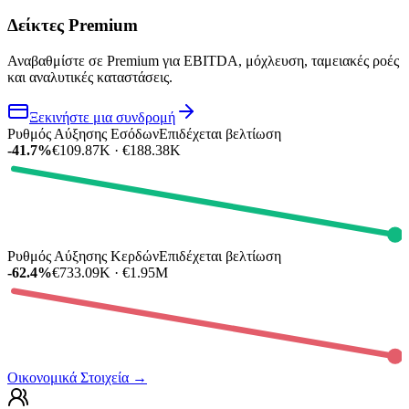
Δείκτες Premium
Αναβαθμίστε σε Premium για EBITDA, μόχλευση, ταμειακές ροές
και αναλυτικές καταστάσεις.
Ξεκινήστε μια συνδρομή
Ρυθμός Αύξησης Εσόδων
Επιδέχεται βελτίωση
-41.7%
€109.87K · €188.38K
Ρυθμός Αύξησης Κερδών
Επιδέχεται βελτίωση
-62.4%
€733.09K · €1.95M
Οικονομικά Στοιχεία
→