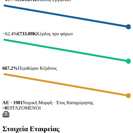
−
62.4
%
€733.09K
Κέρδος προ φόρων
667.2%
Περιθώριο Κέρδους
ΑΕ · 1981
Νομική Μορφή · Έτος Καταχώρησης
~8
ΕΡΓΑΖΟΜΕΝΟΙ
Στοιχεία Εταιρείας