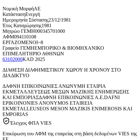
Νομική Μορφή
ΑΕ
Κατάσταση
Ενεργή
Ημερομηνία Σύστασης
23/12/1981
Έτος Καταχώρησης
1981
Μητρώο ΓΕΜΗ
000345701000
ΑΦΜ
094110108
ΕΡΓΑΖΟΜΕΝΟΙ
~8
Γραφείο ΓΕΜΗ
ΕΜΠΟΡΙΚΟ & ΒΙΟΜΗΧΑΝΙΚΟ
ΕΠΙΜΕΛΗΤΗΡΙΟ ΑΘΗΝΩΝ
63102000
KAD
2025
ΔΙΑΘΕΣΗ ΔΙΑΦΗΜΙΣΤΙΚΟΥ ΧΩΡΟΥ Η ΧΡΟΝΟΥ ΣΤΟ
ΔΙΑΔΙΚΤΥΟ
ΔΑΦΝΗ ΕΠΙΚΟΙΝΩΝΙΕΣ ΑΝΩΝΥΜΗ ΕΤΑΙΡΙΑ
ΕΚΜΕΤΑΛΛΕΥΣΕΩΣ ΜΕΣΩΝ ΜΑΖΙΚΗΣ ΕΝΗΜΕΡΩΣΗΣ
ΚΑΙ ΕΜΠΟΡΙΑΣ
ΔΑΦΝΗ ΕΠΙΚΟΙΝΩΝΙΕΣ Α.Ε.
DAFNI
EPIKOINONIES ANONYMOS ETAIREIA
EKMETALLEUSEOS MESON MAZIKIS ENIMEROSIS KAI
EMPORIAS
Έλεγχος ΦΠΑ VIES
Επικύρωση του ΑΦΜ της εταιρείας στη βάση δεδομένων VIES της
ΕΕ.