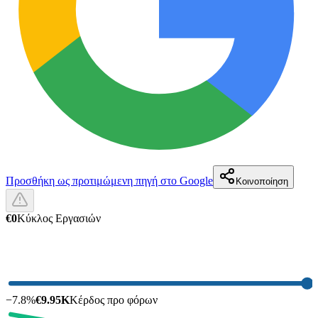
Προσθήκη ως προτιμώμενη πηγή στο Google
Κοινοποίηση
€0
Κύκλος Εργασιών
−
7.8
%
€9.95K
Κέρδος προ φόρων