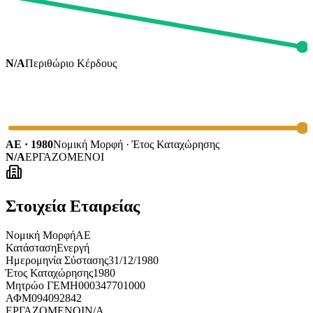
N/A
Περιθώριο Κέρδους
ΑΕ · 1980
Νομική Μορφή · Έτος Καταχώρησης
N/A
ΕΡΓΑΖΟΜΕΝΟΙ
Στοιχεία Εταιρείας
Νομική Μορφή
ΑΕ
Κατάσταση
Ενεργή
Ημερομηνία Σύστασης
31/12/1980
Έτος Καταχώρησης
1980
Μητρώο ΓΕΜΗ
000347701000
ΑΦΜ
094092842
ΕΡΓΑΖΟΜΕΝΟΙ
N/A