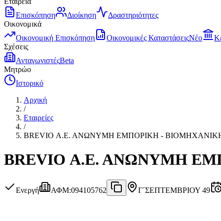
Εταιρεία
Επισκόπηση
Διοίκηση
Δραστηριότητες
Οικονομικά
Οικονομική Επισκόπηση
Οικονομικές Καταστάσεις
Νέο
Κ
Σχέσεις
Ανταγωνιστές
Beta
Μητρώο
Ιστορικό
Αρχική
/
Εταιρείες
/
BREVIO Α.Ε. ΑΝΩΝΥΜΗ ΕΜΠΟΡΙΚΗ - ΒΙΟΜΗΧΑΝΙΚΗ
BREVIO Α.Ε. ΑΝΩΝΥΜΗ ΕΜ
Ενεργή
ΑΦΜ
:
094105762
Γ΄ΣΕΠΤΕΜΒΡΙΟΥ 49