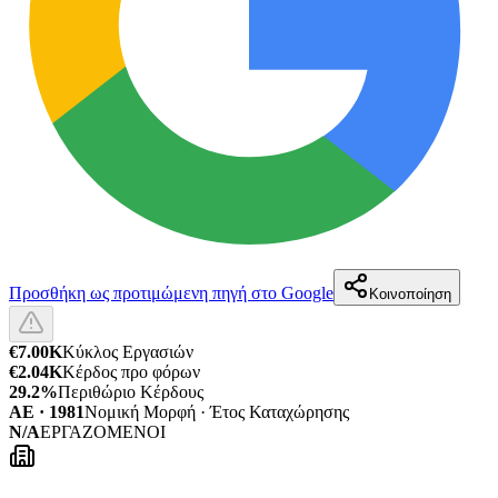
Προσθήκη ως προτιμώμενη πηγή στο Google
Κοινοποίηση
€7.00K
Κύκλος Εργασιών
€2.04K
Κέρδος προ φόρων
29.2%
Περιθώριο Κέρδους
ΑΕ · 1981
Νομική Μορφή · Έτος Καταχώρησης
N/A
ΕΡΓΑΖΟΜΕΝΟΙ