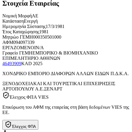
Στοιχεία Εταιρείας
Νομική Μορφή
ΑΕ
Κατάσταση
Ενεργή
Ημερομηνία Σύστασης
17/3/1981
Έτος Καταχώρησης
1981
Μητρώο ΓΕΜΗ
000350501000
ΑΦΜ
094097339
ΕΡΓΑΖΟΜΕΝΟΙ
N/A
Γραφείο ΓΕΜΗ
ΕΜΠΟΡΙΚΟ & ΒΙΟΜΗΧΑΝΙΚΟ
ΕΠΙΜΕΛΗΤΗΡΙΟ ΑΘΗΝΩΝ
46493909
KAD
2025
ΧΟΝΔΡΙΚΟ ΕΜΠΟΡΙΟ ΔΙΑΦΟΡΩΝ ΑΛΛΩΝ ΕΙΔΩΝ Π.Δ.Κ.Α.
ΞΕΝΟΔΟΧΕΙΑΚΑΙ ΚΑΙ ΤΟΥΡΙΣΤΙΚΑΙ ΕΠΙΧΕΙΡΗΣΕΙΣ
ΑΡΤΟΠΟΥΛΟΥ Α.Ε.
ΞΕΝΑΡΤ
Έλεγχος ΦΠΑ VIES
Επικύρωση του ΑΦΜ της εταιρείας στη βάση δεδομένων VIES της
ΕΕ.
Έλεγχος ΦΠΑ