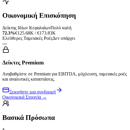
Οικονομική Επισκόπηση
Δείκτης Ιδίων Κεφαλαίων
Πολύ καλή
72.3%
€125.68K / €173.83K
Ελεύθερες Ταμειακές Ροές
Δεν υπάρχει
—
Δείκτες Premium
Αναβαθμίστε σε Premium για EBITDA, μόχλευση, ταμειακές ροές
και αναλυτικές καταστάσεις.
Ξεκινήστε μια συνδρομή
Οικονομικά Στοιχεία
→
Βασικά Πρόσωπα
*