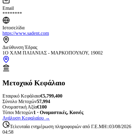
Email
********
Ιστοσελίδα
https://www.sadent.com
Διεύθυνση Έδρας
1Ο ΧΛΜ ΠΑΙΑΝΙΑΣ - ΜΑΡΚΟΠΟΥΛΟΥ, 19002
Μετοχικό Κεφάλαιο
Εταιρικό Κεφάλαιο
€5,799,400
Σύνολο Μετοχών
57,994
Ονομαστική Αξία
€100
Τύποι Μετοχών
1 · Ονομαστικές, Κοινές
Ανάλυση Κεφαλαίου
→
Τελευταία ενημέρωση πληροφοριών από Γ.Ε.ΜΗ:
:
03/08/2026
04:58