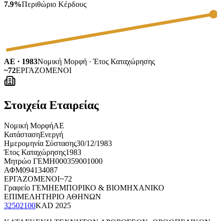
7.9%
Περιθώριο Κέρδους
ΑΕ · 1983
Νομική Μορφή · Έτος Καταχώρησης
~72
ΕΡΓΑΖΟΜΕΝΟΙ
Στοιχεία Εταιρείας
Νομική Μορφή
ΑΕ
Κατάσταση
Ενεργή
Ημερομηνία Σύστασης
30/12/1983
Έτος Καταχώρησης
1983
Μητρώο ΓΕΜΗ
000359001000
ΑΦΜ
094134087
ΕΡΓΑΖΟΜΕΝΟΙ
~72
Γραφείο ΓΕΜΗ
ΕΜΠΟΡΙΚΟ & ΒΙΟΜΗΧΑΝΙΚΟ
ΕΠΙΜΕΛΗΤΗΡΙΟ ΑΘΗΝΩΝ
32502100
KAD
2025