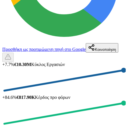
Προσθήκη ως προτιμώμενη πηγή στο Google
Κοινοποίηση
+
7.7
%
€10.30M
Κύκλος Εργασιών
+
84.6
%
€817.90K
Κέρδος προ φόρων