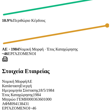
10.9%
Περιθώριο Κέρδους
ΑΕ · 1984
Νομική Μορφή · Έτος Καταχώρησης
~46
ΕΡΓΑΖΟΜΕΝΟΙ
Στοιχεία Εταιρείας
Νομική Μορφή
ΑΕ
Κατάσταση
Ενεργή
Ημερομηνία Σύστασης
18/5/1984
Έτος Καταχώρησης
1984
Μητρώο ΓΕΜΗ
000363601000
ΑΦΜ
094138431
ΕΡΓΑΖΟΜΕΝΟΙ
~46