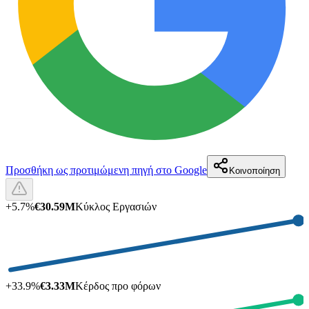
Προσθήκη ως προτιμώμενη πηγή στο Google
Κοινοποίηση
+
5.7
%
€30.59M
Κύκλος Εργασιών
+
33.9
%
€3.33M
Κέρδος προ φόρων