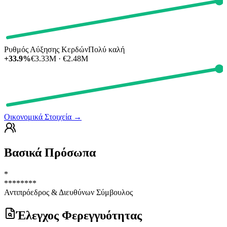
Ρυθμός Αύξησης Κερδών
Πολύ καλή
+33.9%
€3.33M · €2.48M
Οικονομικά Στοιχεία
→
Βασικά Πρόσωπα
*
********
Αντιπρόεδρος & Διευθύνων Σύμβουλος
Έλεγχος Φερεγγυότητας