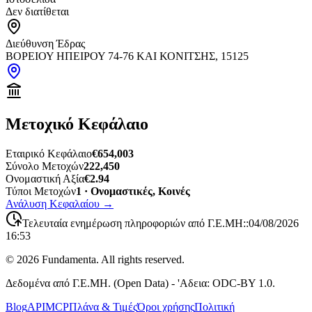
Δεν διατίθεται
Διεύθυνση Έδρας
ΒΟΡΕΙΟΥ ΗΠΕΙΡΟΥ 74-76 ΚΑΙ ΚΟΝΙΤΣΗΣ, 15125
Μετοχικό Κεφάλαιο
Εταιρικό Κεφάλαιο
€654,003
Σύνολο Μετοχών
222,450
Ονομαστική Αξία
€2.94
Τύποι Μετοχών
1 · Ονομαστικές, Κοινές
Ανάλυση Κεφαλαίου
→
Τελευταία ενημέρωση πληροφοριών από Γ.Ε.ΜΗ:
:
04/08/2026
16:53
©
2026
Fundamenta. All rights reserved.
Δεδομένα από Γ.Ε.ΜΗ. (Open Data) - 'Αδεια: ODC-BY 1.0.
Blog
API
MCP
Πλάνα & Τιμές
Όροι χρήσης
Πολιτική