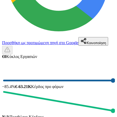
Προσθήκη ως προτιμώμενη πηγή στο Google
Κοινοποίηση
€0
Κύκλος Εργασιών
−
85.4
%
€-63.21K
Κέρδος προ φόρων
N/A
Περιθώριο Κέρδους