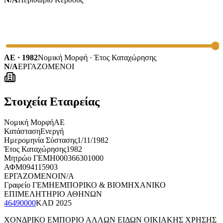
ΑΕ · 1982
Νομική Μορφή · Έτος Καταχώρησης
N/A
ΕΡΓΑΖΟΜΕΝΟΙ
Στοιχεία Εταιρείας
Νομική Μορφή
ΑΕ
Κατάσταση
Ενεργή
Ημερομηνία Σύστασης
1/11/1982
Έτος Καταχώρησης
1982
Μητρώο ΓΕΜΗ
000366301000
ΑΦΜ
094115903
ΕΡΓΑΖΟΜΕΝΟΙ
N/A
Γραφείο ΓΕΜΗ
ΕΜΠΟΡΙΚΟ & ΒΙΟΜΗΧΑΝΙΚΟ
ΕΠΙΜΕΛΗΤΗΡΙΟ ΑΘΗΝΩΝ
46490000
KAD
2025
ΧΟΝΔΡΙΚΟ ΕΜΠΟΡΙΟ ΑΛΛΩΝ ΕΙΔΩΝ ΟΙΚΙΑΚΗΣ ΧΡΗΣΗΣ