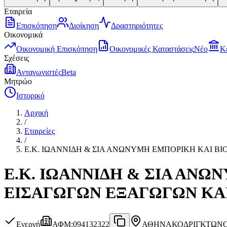
Εταιρεία
Επισκόπηση
Διοίκηση
Δραστηριότητες
Οικονομικά
Οικονομική Επισκόπηση
Οικονομικές Καταστάσεις
Νέο
Κ
Σχέσεις
Ανταγωνιστές
Beta
Μητρώο
Ιστορικό
Αρχική
/
Εταιρείες
/
Ε.Κ. ΙΩΑΝΝΙΔΗ & ΣΙΑ ΑΝΩΝΥΜΗ ΕΜΠΟΡΙΚΗ ΚΑΙ ΒΙ
Ε.Κ. ΙΩΑΝΝΙΔΗ & ΣΙΑ ΑΝ
ΕΙΣΑΓΩΓΩΝ ΕΞΑΓΩΓΩΝ ΚΑΙ
Ενεργή
ΑΦΜ
:
094132322
ΑΘΗΝΑ
ΚΟΔΡΙΓΚΤΩΝΟΣ