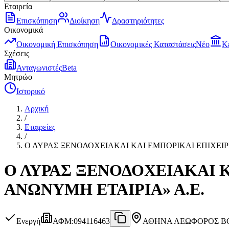
Εταιρεία
Επισκόπηση
Διοίκηση
Δραστηριότητες
Οικονομικά
Οικονομική Επισκόπηση
Οικονομικές Καταστάσεις
Νέο
Κ
Σχέσεις
Ανταγωνιστές
Beta
Μητρώο
Ιστορικό
Αρχική
/
Εταιρείες
/
Ο ΛΥΡΑΣ ΞΕΝΟΔΟΧΕΙΑΚΑΙ ΚΑΙ ΕΜΠΟΡΙΚΑΙ ΕΠΙΧΕΙ
Ο ΛΥΡΑΣ ΞΕΝΟΔΟΧΕΙΑΚΑΙ
ΑΝΩΝΥΜΗ ΕΤΑΙΡΙΑ» Α.Ε.
Ενεργή
ΑΦΜ
:
094116463
ΑΘΗΝΑ
ΛΕΩΦΟΡΟΣ ΒΟ