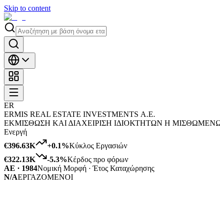
Skip to content
ER
ERMIS REAL ESTATE INVESTMENTS Α.Ε.
ΕΚΜΙΣΘΩΣΗ ΚΑΙ ΔΙΑΧΕΙΡΙΣΗ ΙΔΙΟΚΤΗΤΩΝ Η ΜΙΣΘΩΜΕΝ
Ενεργή
€396.63K
+
0.1
%
Κύκλος Εργασιών
€322.13K
-5.3
%
Κέρδος προ φόρων
ΑΕ · 1984
Νομική Μορφή · Έτος Καταχώρησης
N/A
ΕΡΓΑΖΟΜΕΝΟΙ