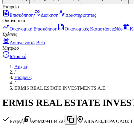
Εταιρεία
Επισκόπηση
Διοίκηση
Δραστηριότητες
Οικονομικά
Οικονομική Επισκόπηση
Οικονομικές Καταστάσεις
Νέο
Κ
Σχέσεις
Ανταγωνιστές
Beta
Μητρώο
Ιστορικό
Αρχική
/
Εταιρείες
/
ERMIS REAL ESTATE INVESTMENTS Α.Ε.
ERMIS REAL ESTATE INVES
Ενεργή
ΑΦΜ
:
094134550
ΑΙΓΑΛΕΩ
ΙΕΡΑ ΟΔΟΣ 15