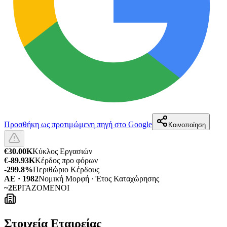
Προσθήκη ως προτιμώμενη πηγή στο Google
Κοινοποίηση
€30.00K
Κύκλος Εργασιών
€-89.93K
Κέρδος προ φόρων
-299.8%
Περιθώριο Κέρδους
ΑΕ · 1982
Νομική Μορφή · Έτος Καταχώρησης
~2
ΕΡΓΑΖΟΜΕΝΟΙ
Στοιχεία Εταιρείας