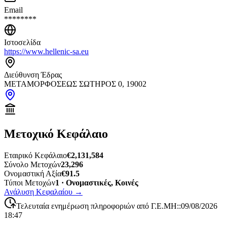
Email
********
Ιστοσελίδα
https://www.hellenic-sa.eu
Διεύθυνση Έδρας
ΜΕΤΑΜΟΡΦΟΣΕΩΣ ΣΩΤΗΡΟΣ 0, 19002
Μετοχικό Κεφάλαιο
Εταιρικό Κεφάλαιο
€2,131,584
Σύνολο Μετοχών
23,296
Ονομαστική Αξία
€91.5
Τύποι Μετοχών
1 · Ονομαστικές, Κοινές
Ανάλυση Κεφαλαίου
→
Τελευταία ενημέρωση πληροφοριών από Γ.Ε.ΜΗ:
:
09/08/2026
18:47