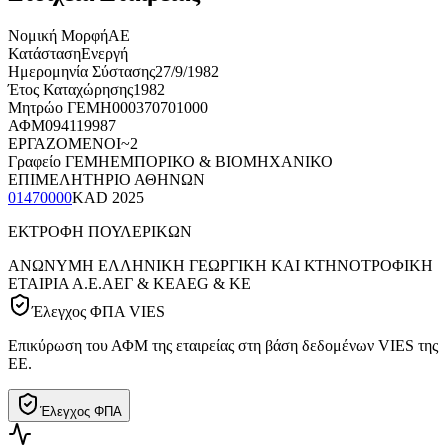
Νομική Μορφή
ΑΕ
Κατάσταση
Ενεργή
Ημερομηνία Σύστασης
27/9/1982
Έτος Καταχώρησης
1982
Μητρώο ΓΕΜΗ
000370701000
ΑΦΜ
094119987
ΕΡΓΑΖΟΜΕΝΟΙ
~2
Γραφείο ΓΕΜΗ
ΕΜΠΟΡΙΚΟ & ΒΙΟΜΗΧΑΝΙΚΟ
ΕΠΙΜΕΛΗΤΗΡΙΟ ΑΘΗΝΩΝ
01470000
KAD
2025
ΕΚΤΡΟΦΗ ΠΟΥΛΕΡΙΚΩΝ
ΑΝΩΝΥΜΗ ΕΛΛΗΝΙΚΗ ΓΕΩΡΓΙΚΗ ΚΑΙ ΚΤΗΝΟΤΡΟΦΙΚΗ
ΕΤΑΙΡΙΑ Α.Ε.
ΑΕΓ & ΚΕ
AEG & KE
Έλεγχος ΦΠΑ VIES
Επικύρωση του ΑΦΜ της εταιρείας στη βάση δεδομένων VIES της
ΕΕ.
Έλεγχος ΦΠΑ