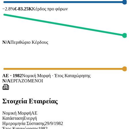
−
2.8
%
€-83.25K
Κέρδος προ φόρων
N/A
Περιθώριο Κέρδους
ΑΕ · 1982
Νομική Μορφή · Έτος Καταχώρησης
N/A
ΕΡΓΑΖΟΜΕΝΟΙ
Στοιχεία Εταιρείας
Νομική Μορφή
ΑΕ
Κατάσταση
Ενεργή
Ημερομηνία Σύστασης
29/9/1982
Έτος Καταχώρησης
1982