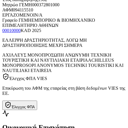
Μητρώο ΓΕΜΗ
000372801000
ΑΦΜ
094115510
ΕΡΓΑΖΟΜΕΝΟΙ
N/A
Γραφείο ΓΕΜΗ
ΕΜΠΟΡΙΚΟ & ΒΙΟΜΗΧΑΝΙΚΟ
ΕΠΙΜΕΛΗΤΗΡΙΟ ΑΘΗΝΩΝ
00010000
KAD
2025
ΕΛΛΕΙΨΗ ΔΡΑΣΤΗΡΙΟΤΗΤΑΣ, ΛΟΓΩ ΜΗ
ΔΡΑΣΤΗΡΙΟΠΟΙΗΣΗΣ ΜΕΧΡΙ ΣΗΜΕΡΑ
ΑΧΙΛΛΕΥΣ ΜΟΝΟΠΡΟΣΩΠΗ ΑΝΩΝΥΜΗ ΤΕΧΝΙΚΗ
ΤΟΥΡΙΣΤΙΚΗ ΚΑΙ ΝΑΥΤΙΛΙΑΚΗ ΕΤΑΙΡΙΑ
ACHILLEUS
MONOPROSOPI ANONYMOS TECHNIKI TOURISTIKI KAI
NAUTILIAKI ETAIREIA
Έλεγχος ΦΠΑ VIES
Επικύρωση του ΑΦΜ της εταιρείας στη βάση δεδομένων VIES της
ΕΕ.
Έλεγχος ΦΠΑ
Οικονομική Επισκόπηση