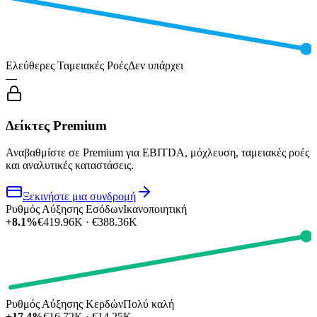
Ελεύθερες Ταμειακές Ροές
Δεν υπάρχει
—
Δείκτες Premium
Αναβαθμίστε σε Premium για EBITDA, μόχλευση, ταμειακές ροές
και αναλυτικές καταστάσεις.
Ξεκινήστε μια συνδρομή
Ρυθμός Αύξησης Εσόδων
Ικανοποιητική
+8.1%
€419.96K · €388.36K
Ρυθμός Αύξησης Κερδών
Πολύ καλή
+17.4%
€16.72K · €14.25K