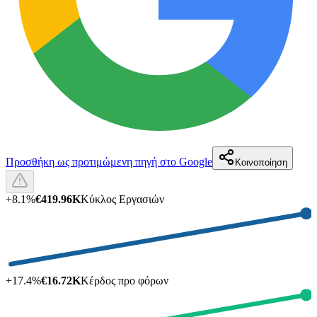
Προσθήκη ως προτιμώμενη πηγή στο Google
Κοινοποίηση
+
8.1
%
€419.96K
Κύκλος Εργασιών
+
17.4
%
€16.72K
Κέρδος προ φόρων