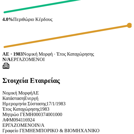
4.0%
Περιθώριο Κέρδους
ΑΕ · 1983
Νομική Μορφή · Έτος Καταχώρησης
N/A
ΕΡΓΑΖΟΜΕΝΟΙ
Στοιχεία Εταιρείας
Νομική Μορφή
ΑΕ
Κατάσταση
Ενεργή
Ημερομηνία Σύστασης
17/1/1983
Έτος Καταχώρησης
1983
Μητρώο ΓΕΜΗ
000374001000
ΑΦΜ
094116924
ΕΡΓΑΖΟΜΕΝΟΙ
N/A
Γραφείο ΓΕΜΗ
ΕΜΠΟΡΙΚΟ & ΒΙΟΜΗΧΑΝΙΚΟ