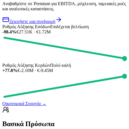
Αναβαθμίστε σε Premium για EBITDA, μόχλευση, ταμειακές ροές
και αναλυτικές καταστάσεις.
Ξεκινήστε μια συνδρομή
Ρυθμός Αύξησης Εσόδων
Επιδέχεται βελτίωση
-98.4%
€27.51K · €1.72M
Ρυθμός Αύξησης Κερδών
Πολύ καλή
+77.8%
€-2.10M · €-9.45M
Οικονομικά Στοιχεία
→
Βασικά Πρόσωπα