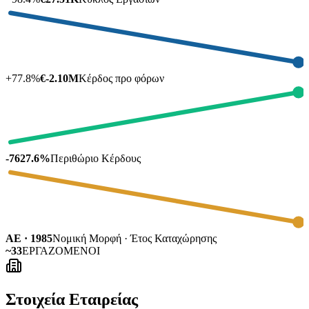
+
77.8
%
€-2.10M
Κέρδος προ φόρων
-7627.6%
Περιθώριο Κέρδους
ΑΕ · 1985
Νομική Μορφή · Έτος Καταχώρησης
~33
ΕΡΓΑΖΟΜΕΝΟΙ
Στοιχεία Εταιρείας