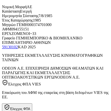
Νομική Μορφή
ΑΕ
Κατάσταση
Ενεργή
Ημερομηνία Σύστασης
7/8/1985
Έτος Καταχώρησης
1985
Μητρώο ΓΕΜΗ
000374701000
ΑΦΜ
094155151
ΕΡΓΑΖΟΜΕΝΟΙ
~33
Γραφείο ΓΕΜΗ
ΕΜΠΟΡΙΚΟ & ΒΙΟΜΗΧΑΝΙΚΟ
ΕΠΙΜΕΛΗΤΗΡΙΟ ΑΘΗΝΩΝ
59130102
KAD
2025
ΥΠΗΡΕΣΙΕΣ ΕΚΜΕΤΑΛΛΕΥΣΗΣ ΚΙΝΗΜΑΤΟΓΡΑΦΙΚΩΝ
ΤΑΙΝΙΩΝ
ODEON A.E. ΕΠΙΧΕΙΡΗΣΗ ΔΗΜΟΣΙΩΝ ΘΕΑΜΑΤΩΝ ΚΑΙ
ΠΑΡΑΓΩΓΗΣ ΚΑΙ ΕΚΜΕΤΑΛΛΕΥΣΗΣ
ΟΠΤΙΚΟΑΚΟΥΣΤΙΚΩΝ ΕΡΓΩΝ
ODEON A.E.
Έλεγχος ΦΠΑ VIES
Επικύρωση του ΑΦΜ της εταιρείας στη βάση δεδομένων VIES της
ΕΕ.
Έλεγχος ΦΠΑ