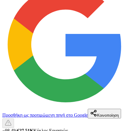
Προσθήκη ως προτιμώμενη πηγή στο Google
Κοινοποίηση
−
98.4
%
€27.51K
Κύκλος Εργασιών