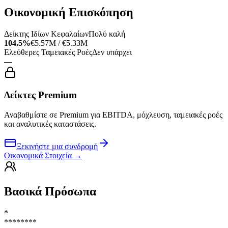
Οικονομική Επισκόπηση
Δείκτης Ιδίων Κεφαλαίων
Πολύ καλή
104.5%
€5.57M / €5.33M
Ελεύθερες Ταμειακές Ροές
Δεν υπάρχει
—
Δείκτες Premium
Αναβαθμίστε σε Premium για EBITDA, μόχλευση, ταμειακές ροές
και αναλυτικές καταστάσεις.
Ξεκινήστε μια συνδρομή
Οικονομικά Στοιχεία
→
Βασικά Πρόσωπα
*
********