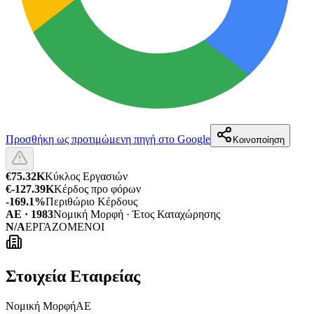
Προσθήκη ως προτιμώμενη πηγή στο Google
Κοινοποίηση
€75.32K
Κύκλος Εργασιών
€-127.39K
Κέρδος προ φόρων
-169.1%
Περιθώριο Κέρδους
ΑΕ · 1983
Νομική Μορφή · Έτος Καταχώρησης
N/A
ΕΡΓΑΖΟΜΕΝΟΙ
Στοιχεία Εταιρείας
Νομική Μορφή
ΑΕ