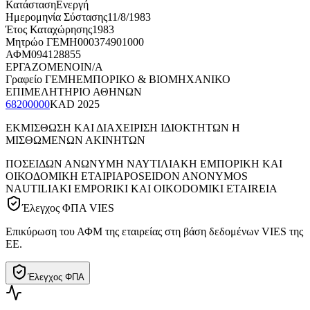
Κατάσταση
Ενεργή
Ημερομηνία Σύστασης
11/8/1983
Έτος Καταχώρησης
1983
Μητρώο ΓΕΜΗ
000374901000
ΑΦΜ
094128855
ΕΡΓΑΖΟΜΕΝΟΙ
N/A
Γραφείο ΓΕΜΗ
ΕΜΠΟΡΙΚΟ & ΒΙΟΜΗΧΑΝΙΚΟ
ΕΠΙΜΕΛΗΤΗΡΙΟ ΑΘΗΝΩΝ
68200000
KAD
2025
ΕΚΜΙΣΘΩΣΗ ΚΑΙ ΔΙΑΧΕΙΡΙΣΗ ΙΔΙΟΚΤΗΤΩΝ Η
ΜΙΣΘΩΜΕΝΩΝ ΑΚΙΝΗΤΩΝ
ΠΟΣΕΙΔΩΝ ΑΝΩΝΥΜΗ ΝΑΥΤΙΛΙΑΚΗ ΕΜΠΟΡΙΚΗ ΚΑΙ
ΟΙΚΟΔΟΜΙΚΗ ΕΤΑΙΡΙΑ
POSEIDON ANONYMOS
NAUTILIAKI EMPORIKI KAI OIKODOMIKI ETAIREIA
Έλεγχος ΦΠΑ VIES
Επικύρωση του ΑΦΜ της εταιρείας στη βάση δεδομένων VIES της
ΕΕ.
Έλεγχος ΦΠΑ