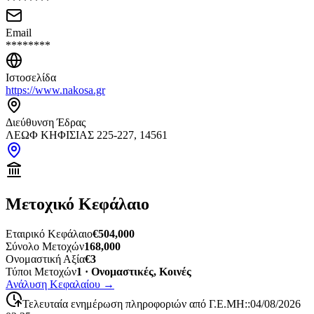
********
Email
********
Ιστοσελίδα
https://www.nakosa.gr
Διεύθυνση Έδρας
ΛΕΩΦ ΚΗΦΙΣΙΑΣ 225-227, 14561
Μετοχικό Κεφάλαιο
Εταιρικό Κεφάλαιο
€504,000
Σύνολο Μετοχών
168,000
Ονομαστική Αξία
€3
Τύποι Μετοχών
1 · Ονομαστικές, Κοινές
Ανάλυση Κεφαλαίου
→
Τελευταία ενημέρωση πληροφοριών από Γ.Ε.ΜΗ:
:
04/08/2026