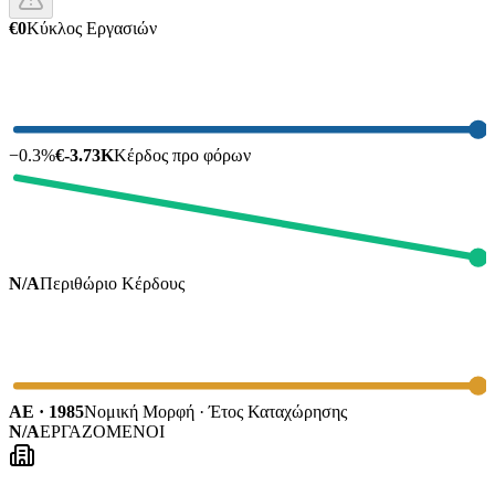
€0
Κύκλος Εργασιών
−
0.3
%
€-3.73K
Κέρδος προ φόρων
N/A
Περιθώριο Κέρδους
ΑΕ · 1985
Νομική Μορφή · Έτος Καταχώρησης
N/A
ΕΡΓΑΖΟΜΕΝΟΙ