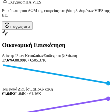
Έλεγχος ΦΠΑ VIES
Επικύρωση του ΑΦΜ της εταιρείας στη βάση δεδομένων VIES της
ΕΕ.
Έλεγχος ΦΠΑ
Οικονομική Επισκόπηση
Δείκτης Ιδίων Κεφαλαίων
Επιδέχεται βελτίωση
17.6%
€88.99K / €505.37K
Ταμειακά Διαθέσιμα
Πολύ καλή
€1.64K
€1.64K · €1.16K