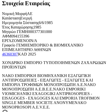
Στοιχεία Εταιρείας
Νομική Μορφή
ΑΕ
Κατάσταση
Ενεργή
Ημερομηνία Σύστασης
6/6/1985
Έτος Καταχώρησης
1985
Μητρώο ΓΕΜΗ
000377301000
ΑΦΜ
094155396
ΕΡΓΑΖΟΜΕΝΟΙ
N/A
Γραφείο ΓΕΜΗ
ΕΜΠΟΡΙΚΟ & ΒΙΟΜΗΧΑΝΙΚΟ
ΕΠΙΜΕΛΗΤΗΡΙΟ ΑΘΗΝΩΝ
46360307
KAD
2025
ΧΟΝΔΡΙΚΟ ΕΜΠΟΡΙΟ ΤΥΠΟΠΟΙΗΜΕΝΩΝ ΖΑΧΑΡΩΔΩΝ
ΠΡΟΪΟΝΤΩΝ
ΝΑΚΟ ΕΜΠΟΡΙΚΗ ΒΙΟΜΗΧΑΝΙΚΗ ΕΞΑΓΩΓΙΚΗ
ΑΝΤΙΠΡΟΣΩΠΕΙΕΣ - ΕΙΣΑΓΩΓΕΣ - ΕΞΑΓΩΓΕΣ ΚΑΙ
ΕΜΠΟΡΙΑ ΤΡΟΦΙΜΩΝ ΜΟΝΟΠΡΟΣΩΠΗ Α.Ε.
ΝΑΚΟ
ΜΟΝΟΠΡΟΣΩΠΗ Α.Ε.Β.Ε.Ε.
NAKO EMPORIKI
VIOMICHANIKI EXAGOGIKI ANTIPROSOPEIES -
EISAGOGES - EXAGOGES KAI EMPORIA TROFIMON
SINGLE MEMBER SOCIETE ANONYME
NAKO
MONOPROSOPI A.E.V.E.E.