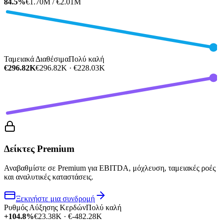
84.5%
€1.70M / €2.01M
Ταμειακά Διαθέσιμα
Πολύ καλή
€296.82K
€296.82K · €228.03K
Δείκτες Premium
Αναβαθμίστε σε Premium για EBITDA, μόχλευση, ταμειακές ροές
και αναλυτικές καταστάσεις.
Ξεκινήστε μια συνδρομή
Ρυθμός Αύξησης Κερδών
Πολύ καλή
+104.8%
€23.38K · €-482.28K