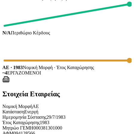
N/A
Περιθώριο Κέρδους
ΑΕ · 1983
Νομική Μορφή · Έτος Καταχώρησης
~4
ΕΡΓΑΖΟΜΕΝΟΙ
Στοιχεία Εταιρείας
Νομική Μορφή
ΑΕ
Κατάσταση
Ενεργή
Ημερομηνία Σύστασης
29/7/1983
Έτος Καταχώρησης
1983
Μητρώο ΓΕΜΗ
000381301000
ΑΦΜ
094128566