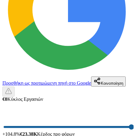
Προσθήκη ως προτιμώμενη πηγή στο Google
Κοινοποίηση
€0
Κύκλος Εργασιών
+
104.8
%
€23.38K
Κέρδος προ φόρων