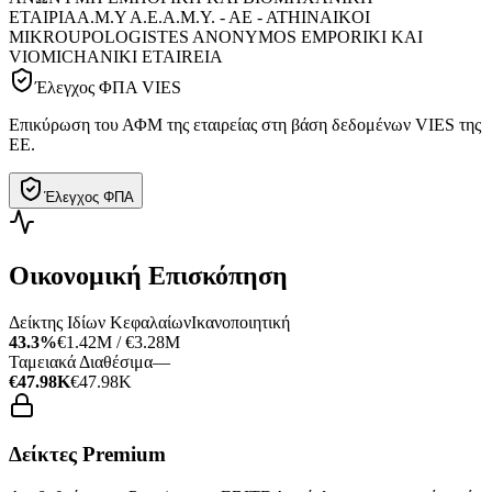
ΕΤΑΙΡΙΑ
Α.Μ.Υ Α.Ε.
A.M.Y. - AE - ATHINAIKOI
MIKROUPOLOGISTES ANONYMOS EMPORIKI KAI
VIOMICHANIKI ETAIREIA
Έλεγχος ΦΠΑ VIES
Επικύρωση του ΑΦΜ της εταιρείας στη βάση δεδομένων VIES της
ΕΕ.
Έλεγχος ΦΠΑ
Οικονομική Επισκόπηση
Δείκτης Ιδίων Κεφαλαίων
Ικανοποιητική
43.3%
€1.42M / €3.28M
Ταμειακά Διαθέσιμα
—
€47.98K
€47.98K
Δείκτες Premium