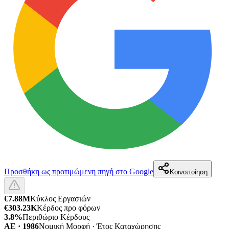
Προσθήκη ως προτιμώμενη πηγή στο Google
Κοινοποίηση
€7.88M
Κύκλος Εργασιών
€303.23K
Κέρδος προ φόρων
3.8%
Περιθώριο Κέρδους
ΑΕ · 1986
Νομική Μορφή · Έτος Καταχώρησης