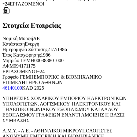
~24
ΕΡΓΑΖΟΜΕΝΟΙ
Στοιχεία Εταιρείας
Νομική Μορφή
ΑΕ
Κατάσταση
Ενεργή
Ημερομηνία Σύστασης
21/7/1986
Έτος Καταχώρησης
1986
Μητρώο ΓΕΜΗ
000383801000
ΑΦΜ
094171175
ΕΡΓΑΖΟΜΕΝΟΙ
~24
Γραφείο ΓΕΜΗ
ΕΜΠΟΡΙΚΟ & ΒΙΟΜΗΧΑΝΙΚΟ
ΕΠΙΜΕΛΗΤΗΡΙΟ ΑΘΗΝΩΝ
46140100
KAD
2025
ΥΠΗΡΕΣΙΕΣ ΧΟΝΔΡΙΚΟΥ ΕΜΠΟΡΙΟΥ ΗΛΕΚΤΡΟΝΙΚΩΝ
ΥΠΟΛΟΓΙΣΤΩΝ, ΛΟΓΙΣΜΙΚΟΥ, ΗΛΕΚΤΡΟΝΙΚΟΥ ΚΑΙ
ΤΗΛΕΠΙΚΟΙΝΩΝΙΑΚΟΥ ΕΞΟΠΛΙΣΜΟΥ ΚΑΙ ΑΛΛΟΥ
ΕΞΟΠΛΙΣΜΟΥ ΓΡΑΦΕΙΩΝ ΕΝΑΝΤΙ ΑΜΟΙΒΗΣ Η ΒΑΣΕΙ
ΣΥΜΒΑΣΗΣ
Α.Μ.Υ. - Α.Ε. - ΑΘΗΝΑΙΚΟΙ ΜΙΚΡΟΥΠΟΛΟΓΙΣΤΕΣ
ΑΝΩΝΥΜΗ ΕΜΠΟΡΙΚΗ ΚAI ΒΙΟΜΗΧΑΝΙΚΗ