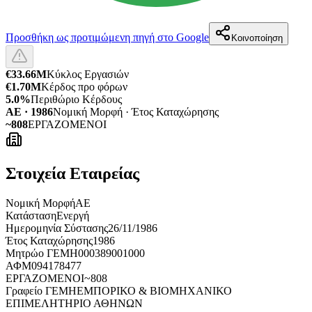
Προσθήκη ως προτιμώμενη πηγή στο Google
Κοινοποίηση
€33.66M
Κύκλος Εργασιών
€1.70M
Κέρδος προ φόρων
5.0%
Περιθώριο Κέρδους
ΑΕ · 1986
Νομική Μορφή · Έτος Καταχώρησης
~808
ΕΡΓΑΖΟΜΕΝΟΙ
Στοιχεία Εταιρείας
Νομική Μορφή
ΑΕ
Κατάσταση
Ενεργή
Ημερομηνία Σύστασης
26/11/1986
Έτος Καταχώρησης
1986
Μητρώο ΓΕΜΗ
000389001000
ΑΦΜ
094178477
ΕΡΓΑΖΟΜΕΝΟΙ
~808
Γραφείο ΓΕΜΗ
ΕΜΠΟΡΙΚΟ & ΒΙΟΜΗΧΑΝΙΚΟ
ΕΠΙΜΕΛΗΤΗΡΙΟ ΑΘΗΝΩΝ