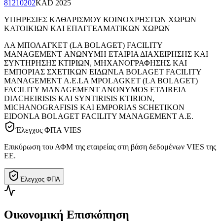
81210202
KAD
2025
ΥΠΗΡΕΣΙΕΣ ΚΑΘΑΡΙΣΜΟΥ ΚΟΙΝΟΧΡΗΣΤΩΝ ΧΩΡΩΝ
ΚΑΤΟΙΚΙΩΝ ΚΑΙ ΕΠΑΓΓΕΛΜΑΤΙΚΩΝ ΧΩΡΩΝ
ΛΑ ΜΠΟΛΑΓΚΕΤ (LA BOLAGET) FACILITY
MANAGEMENT ΑΝΩΝΥΜΗ ΕΤΑΙΡΙΑ ΔΙΑΧΕΙΡΗΣΗΣ ΚΑΙ
ΣΥΝΤΗΡΗΣΗΣ ΚΤΙΡΙΩΝ, ΜΗΧΑΝΟΓΡΑΦΗΣΗΣ ΚΑΙ
ΕΜΠΟΡΙΑΣ ΣΧΕΤΙΚΩΝ ΕΙΔΩΝ
LA BOLAGET FACILITY
MANAGEMENT A.E.
LA MPOLAGKET (LA BOLAGET)
FACILITY MANAGEMENT ANONYMOS ETAIREIA
DIACHEIRISIS KAI SYNTIRISIS KTIRION,
MICHANOGRAFISIS KAI EMPORIAS SCHETIKON
EIDON
LA BOLAGET FACILITY MANAGEMENT A.E.
Έλεγχος ΦΠΑ VIES
Επικύρωση του ΑΦΜ της εταιρείας στη βάση δεδομένων VIES της
ΕΕ.
Έλεγχος ΦΠΑ
Οικονομική Επισκόπηση