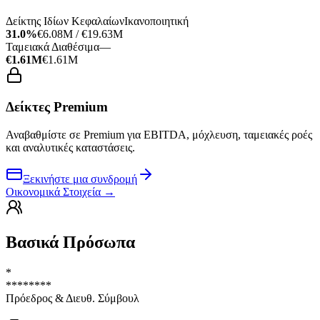
Δείκτης Ιδίων Κεφαλαίων
Ικανοποιητική
31.0%
€6.08M / €19.63M
Ταμειακά Διαθέσιμα
—
€1.61M
€1.61M
Δείκτες Premium
Αναβαθμίστε σε Premium για EBITDA, μόχλευση, ταμειακές ροές
και αναλυτικές καταστάσεις.
Ξεκινήστε μια συνδρομή
Οικονομικά Στοιχεία
→
Βασικά Πρόσωπα
*
********
Πρόεδρος & Διευθ. Σύμβουλ