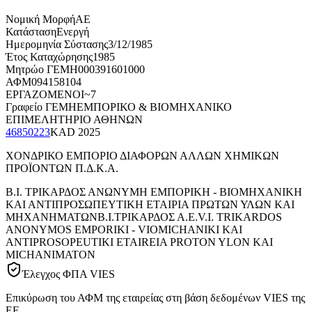
Νομική Μορφή
ΑΕ
Κατάσταση
Ενεργή
Ημερομηνία Σύστασης
3/12/1985
Έτος Καταχώρησης
1985
Μητρώο ΓΕΜΗ
000391601000
ΑΦΜ
094158104
ΕΡΓΑΖΟΜΕΝΟΙ
~7
Γραφείο ΓΕΜΗ
ΕΜΠΟΡΙΚΟ & ΒΙΟΜΗΧΑΝΙΚΟ
ΕΠΙΜΕΛΗΤΗΡΙΟ ΑΘΗΝΩΝ
46850223
KAD
2025
ΧΟΝΔΡΙΚΟ ΕΜΠΟΡΙΟ ΔΙΑΦΟΡΩΝ ΑΛΛΩΝ ΧΗΜΙΚΩΝ
ΠΡΟΪΟΝΤΩΝ Π.Δ.Κ.Α.
Β.Ι. ΤΡΙΚΑΡΔΟΣ ΑΝΩΝΥΜΗ ΕΜΠΟΡΙΚΗ - ΒΙΟΜΗΧΑΝΙΚΗ
ΚΑΙ ΑΝΤΙΠΡΟΣΩΠΕΥΤΙΚΗ ΕΤΑΙΡΙΑ ΠΡΩΤΩΝ ΥΛΩΝ ΚΑΙ
ΜΗΧΑΝΗΜΑΤΩΝ
Β.Ι.ΤΡΙΚΑΡΔΟΣ Α.Ε.
V.I. TRIKARDOS
ANONYMOS EMPORIKI - VIOMICHANIKI KAI
ANTIPROSOPEUTIKI ETAIREIA PROTON YLON KAI
MICHANIMATON
Έλεγχος ΦΠΑ VIES
Επικύρωση του ΑΦΜ της εταιρείας στη βάση δεδομένων VIES της
ΕΕ.