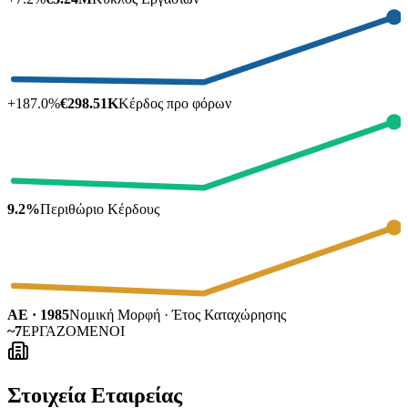
+
187.0
%
€298.51K
Κέρδος προ φόρων
9.2%
Περιθώριο Κέρδους
ΑΕ · 1985
Νομική Μορφή · Έτος Καταχώρησης
~7
ΕΡΓΑΖΟΜΕΝΟΙ
Στοιχεία Εταιρείας