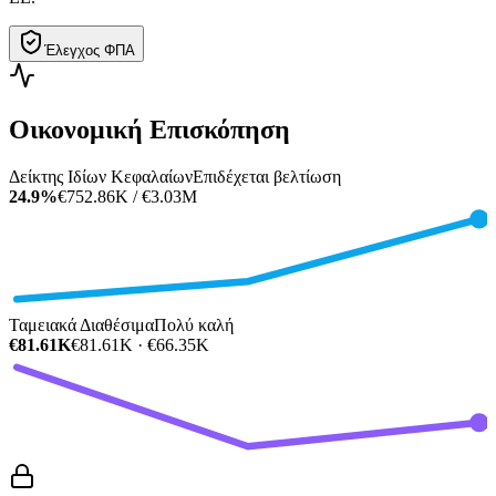
Έλεγχος ΦΠΑ
Οικονομική Επισκόπηση
Δείκτης Ιδίων Κεφαλαίων
Επιδέχεται βελτίωση
24.9%
€752.86K / €3.03M
Ταμειακά Διαθέσιμα
Πολύ καλή
€81.61K
€81.61K · €66.35K