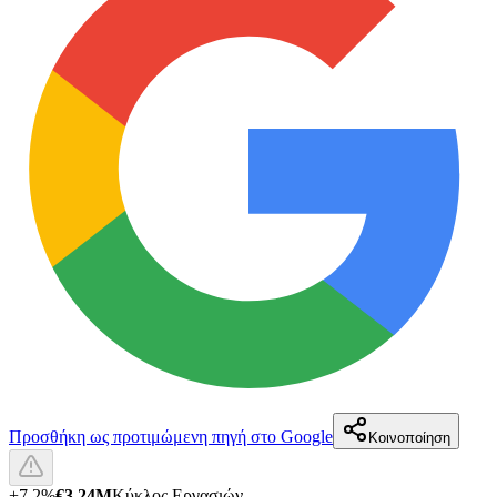
Προσθήκη ως προτιμώμενη πηγή στο Google
Κοινοποίηση
+
7.2
%
€3.24M
Κύκλος Εργασιών