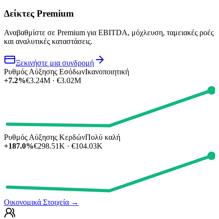
Δείκτες Premium
Αναβαθμίστε σε Premium για EBITDA, μόχλευση, ταμειακές ροές
και αναλυτικές καταστάσεις.
Ξεκινήστε μια συνδρομή
Ρυθμός Αύξησης Εσόδων
Ικανοποιητική
+7.2%
€3.24M · €3.02M
Ρυθμός Αύξησης Κερδών
Πολύ καλή
+187.0%
€298.51K · €104.03K
Οικονομικά Στοιχεία
→