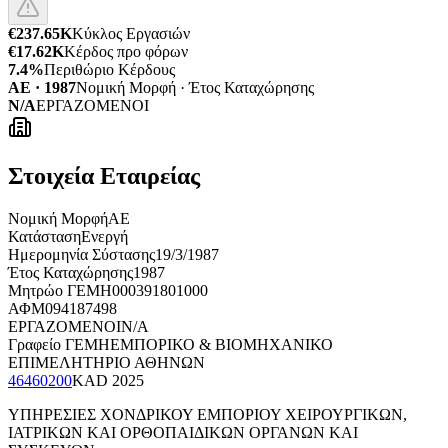
€237.65K
Κύκλος Εργασιών
€17.62K
Κέρδος προ φόρων
7.4%
Περιθώριο Κέρδους
ΑΕ · 1987
Νομική Μορφή · Έτος Καταχώρησης
N/A
ΕΡΓΑΖΟΜΕΝΟΙ
Στοιχεία Εταιρείας
Νομική Μορφή
ΑΕ
Κατάσταση
Ενεργή
Ημερομηνία Σύστασης
19/3/1987
Έτος Καταχώρησης
1987
Μητρώο ΓΕΜΗ
000391801000
ΑΦΜ
094187498
ΕΡΓΑΖΟΜΕΝΟΙ
N/A
Γραφείο ΓΕΜΗ
ΕΜΠΟΡΙΚΟ & ΒΙΟΜΗΧΑΝΙΚΟ
ΕΠΙΜΕΛΗΤΗΡΙΟ ΑΘΗΝΩΝ
46460200
KAD
2025
ΥΠΗΡΕΣΙΕΣ ΧΟΝΔΡΙΚΟΥ ΕΜΠΟΡΙΟΥ ΧΕΙΡΟΥΡΓΙΚΩΝ,
ΙΑΤΡΙΚΩΝ ΚΑΙ ΟΡΘΟΠΑΙΔΙΚΩΝ ΟΡΓΑΝΩΝ ΚΑΙ