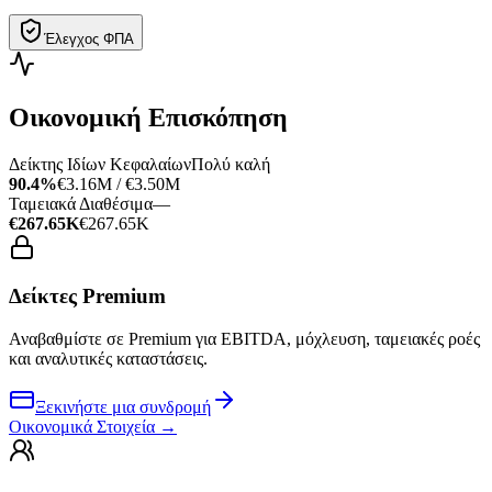
Έλεγχος ΦΠΑ
Οικονομική Επισκόπηση
Δείκτης Ιδίων Κεφαλαίων
Πολύ καλή
90.4%
€3.16M / €3.50M
Ταμειακά Διαθέσιμα
—
€267.65K
€267.65K
Δείκτες Premium
Αναβαθμίστε σε Premium για EBITDA, μόχλευση, ταμειακές ροές
και αναλυτικές καταστάσεις.
Ξεκινήστε μια συνδρομή
Οικονομικά Στοιχεία
→