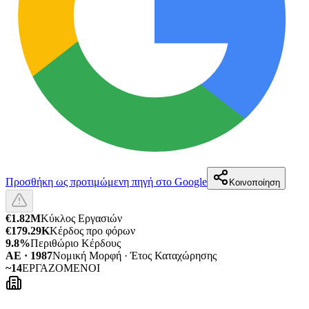
Προσθήκη ως προτιμώμενη πηγή στο Google
Κοινοποίηση
€1.82M
Κύκλος Εργασιών
€179.29K
Κέρδος προ φόρων
9.8%
Περιθώριο Κέρδους
ΑΕ · 1987
Νομική Μορφή · Έτος Καταχώρησης
~14
ΕΡΓΑΖΟΜΕΝΟΙ