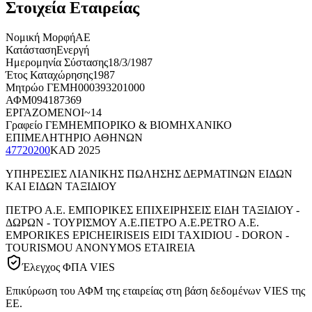
Στοιχεία Εταιρείας
Νομική Μορφή
ΑΕ
Κατάσταση
Ενεργή
Ημερομηνία Σύστασης
18/3/1987
Έτος Καταχώρησης
1987
Μητρώο ΓΕΜΗ
000393201000
ΑΦΜ
094187369
ΕΡΓΑΖΟΜΕΝΟΙ
~14
Γραφείο ΓΕΜΗ
ΕΜΠΟΡΙΚΟ & ΒΙΟΜΗΧΑΝΙΚΟ
ΕΠΙΜΕΛΗΤΗΡΙΟ ΑΘΗΝΩΝ
47720200
KAD
2025
ΥΠΗΡΕΣΙΕΣ ΛΙΑΝΙΚΗΣ ΠΩΛΗΣΗΣ ΔΕΡΜΑΤΙΝΩΝ ΕΙΔΩΝ
ΚΑΙ ΕΙΔΩΝ ΤΑΞΙΔΙΟΥ
ΠΕΤΡΟ Α.Ε. ΕΜΠΟΡΙΚΕΣ ΕΠΙΧΕΙΡΗΣΕΙΣ ΕΙΔΗ ΤΑΞΙΔΙΟΥ -
ΔΩΡΩΝ - ΤΟΥΡΙΣΜΟΥ Α.Ε.
ΠΕΤΡΟ Α.Ε.
PETRO A.E.
EMPORIKES EPICHEIRISEIS EIDI TAXIDIOU - DORON -
TOURISMOU ANONYMOS ETAIREIA
Έλεγχος ΦΠΑ VIES
Επικύρωση του ΑΦΜ της εταιρείας στη βάση δεδομένων VIES της
ΕΕ.