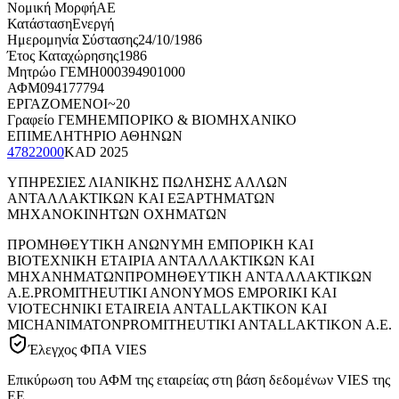
Νομική Μορφή
ΑΕ
Κατάσταση
Ενεργή
Ημερομηνία Σύστασης
24/10/1986
Έτος Καταχώρησης
1986
Μητρώο ΓΕΜΗ
000394901000
ΑΦΜ
094177794
ΕΡΓΑΖΟΜΕΝΟΙ
~20
Γραφείο ΓΕΜΗ
ΕΜΠΟΡΙΚΟ & ΒΙΟΜΗΧΑΝΙΚΟ
ΕΠΙΜΕΛΗΤΗΡΙΟ ΑΘΗΝΩΝ
47822000
KAD
2025
ΥΠΗΡΕΣΙΕΣ ΛΙΑΝΙΚΗΣ ΠΩΛΗΣΗΣ ΑΛΛΩΝ
ΑΝΤΑΛΛΑΚΤΙΚΩΝ ΚΑΙ ΕΞΑΡΤΗΜΑΤΩΝ
ΜΗΧΑΝΟΚΙΝΗΤΩΝ ΟΧΗΜΑΤΩΝ
ΠΡΟΜΗΘΕΥΤΙΚΗ ΑΝΩΝΥΜΗ ΕΜΠΟΡΙΚΗ ΚΑΙ
ΒΙΟΤΕΧΝΙΚΗ ΕΤΑΙΡΙΑ ΑΝΤΑΛΛΑΚΤΙΚΩΝ ΚΑΙ
ΜΗΧΑΝΗΜΑΤΩΝ
ΠΡΟΜΗΘΕΥΤΙΚΗ ΑΝΤΑΛΛΑΚΤΙΚΩΝ
Α.Ε.
PROMITHEUTIKI ANONYMOS EMPORIKI KAI
VIOTECHNIKI ETAIREIA ANTALLAKTIKON KAI
MICHANIMATON
PROMITHEUTIKI ANTALLAKTIKON A.E.
Έλεγχος ΦΠΑ VIES
Επικύρωση του ΑΦΜ της εταιρείας στη βάση δεδομένων VIES της
ΕΕ.