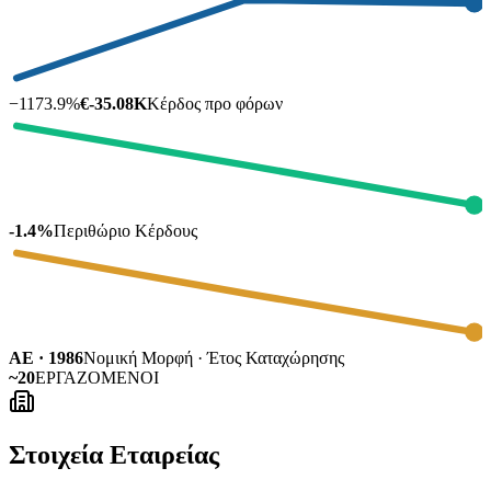
−
1173.9
%
€-35.08K
Κέρδος προ φόρων
-1.4%
Περιθώριο Κέρδους
ΑΕ · 1986
Νομική Μορφή · Έτος Καταχώρησης
~20
ΕΡΓΑΖΟΜΕΝΟΙ
Στοιχεία Εταιρείας