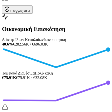
Έλεγχος ΦΠΑ
Οικονομική Επισκόπηση
Δείκτης Ιδίων Κεφαλαίων
Ικανοποιητική
40.6%
€282.56K / €696.03K
Ταμειακά Διαθέσιμα
Πολύ καλή
€75.91K
€75.91K · €32.08K