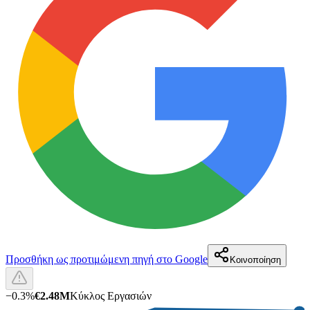
Προσθήκη ως προτιμώμενη πηγή στο Google
Κοινοποίηση
−
0.3
%
€2.48M
Κύκλος Εργασιών