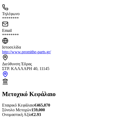
Τηλέφωνο
********
Email
********
Ιστοσελίδα
http://www.promithe-parts.gr/
Διεύθυνση Έδρας
ΣΤΡ. ΚΑΛΛΑΡΗ 40, 11145
Μετοχικό Κεφάλαιο
Εταιρικό Κεφάλαιο
€465,870
Σύνολο Μετοχών
159,000
Ονομαστική Αξία
€2.93