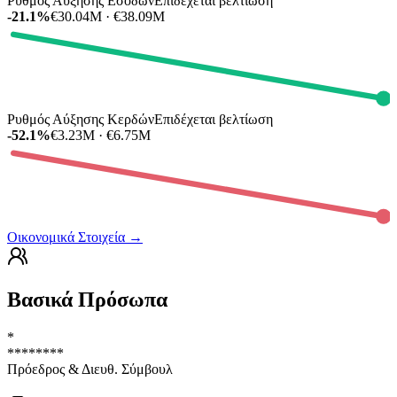
Ρυθμός Αύξησης Εσόδων
Επιδέχεται βελτίωση
-21.1%
€30.04M · €38.09M
Ρυθμός Αύξησης Κερδών
Επιδέχεται βελτίωση
-52.1%
€3.23M · €6.75M
Οικονομικά Στοιχεία
→
Βασικά Πρόσωπα
*
********
Πρόεδρος & Διευθ. Σύμβουλ