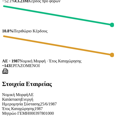
−
52.1
%
€3.23M
Κέρδος προ φόρων
10.8%
Περιθώριο Κέρδους
ΑΕ · 1987
Νομική Μορφή · Έτος Καταχώρησης
~143
ΕΡΓΑΖΟΜΕΝΟΙ
Στοιχεία Εταιρείας
Νομική Μορφή
ΑΕ
Κατάσταση
Ενεργή
Ημερομηνία Σύστασης
25/6/1987
Έτος Καταχώρησης
1987
Μητρώο ΓΕΜΗ
000397801000