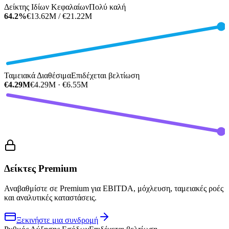
Δείκτης Ιδίων Κεφαλαίων
Πολύ καλή
64.2%
€13.62M / €21.22M
Ταμειακά Διαθέσιμα
Επιδέχεται βελτίωση
€4.29M
€4.29M · €6.55M
Δείκτες Premium
Αναβαθμίστε σε Premium για EBITDA, μόχλευση, ταμειακές ροές
και αναλυτικές καταστάσεις.
Ξεκινήστε μια συνδρομή