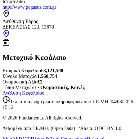
Ιστοσελίδα
http://www.pegasos.com.gr
Διεύθυνση Έδρας
ΔΕΚΕΛΕΙΑΣ 123, 13678
Μετοχικό Κεφάλαιο
Εταιρικό Κεφάλαιο
€3,121,508
Σύνολο Μετοχών
1,560,754
Ονομαστική Αξία
€2
Τύποι Μετοχών
1 · Ονομαστικές, Κοινές
Ανάλυση Κεφαλαίου
→
Τελευταία ενημέρωση πληροφοριών από Γ.Ε.ΜΗ:
:
04/08/2026
15:12
©
2026
Fundamenta. All rights reserved.
Δεδομένα από Γ.Ε.ΜΗ. (Open Data) - 'Αδεια: ODC-BY 1.0.
Blog
API
MCP
Πλάνα & Τιμές
Όροι χρήσης
Πολιτική