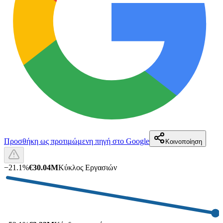
Προσθήκη ως προτιμώμενη πηγή στο Google
Κοινοποίηση
−
21.1
%
€30.04M
Κύκλος Εργασιών