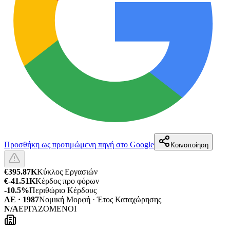
Προσθήκη ως προτιμώμενη πηγή στο Google
Κοινοποίηση
€395.87K
Κύκλος Εργασιών
€-41.51K
Κέρδος προ φόρων
-10.5%
Περιθώριο Κέρδους
ΑΕ · 1987
Νομική Μορφή · Έτος Καταχώρησης
N/A
ΕΡΓΑΖΟΜΕΝΟΙ