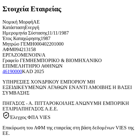
Στοιχεία Εταιρείας
Νομική Μορφή
ΑΕ
Κατάσταση
Ενεργή
Ημερομηνία Σύστασης
11/11/1987
Έτος Καταχώρησης
1987
Μητρώο ΓΕΜΗ
000402201000
ΑΦΜ
094213158
ΕΡΓΑΖΟΜΕΝΟΙ
N/A
Γραφείο ΓΕΜΗ
ΕΜΠΟΡΙΚΟ & ΒΙΟΜΗΧΑΝΙΚΟ
ΕΠΙΜΕΛΗΤΗΡΙΟ ΑΘΗΝΩΝ
46190000
KAD
2025
ΥΠΗΡΕΣΙΕΣ ΧΟΝΔΡΙΚΟΥ ΕΜΠΟΡΙΟΥ ΜΗ
ΕΞΕΙΔΙΚΕΥΜΕΝΩΝ ΑΓΑΘΩΝ ΕΝΑΝΤΙ ΑΜΟΙΒΗΣ Η ΒΑΣΕΙ
ΣΥΜΒΑΣΗΣ
ΠΗΓΑΣΟΣ - Α. ΠΙΤΤΑΡΟΚΟΙΛΗΣ ΑΝΩΝΥΜΗ ΕΜΠΟΡΙΚΗ
ΕΤΑΙΡΙΑ
ΠΗΓΑΣΟΣ Α.Ε.Ε.
Έλεγχος ΦΠΑ VIES
Επικύρωση του ΑΦΜ της εταιρείας στη βάση δεδομένων VIES της
ΕΕ.