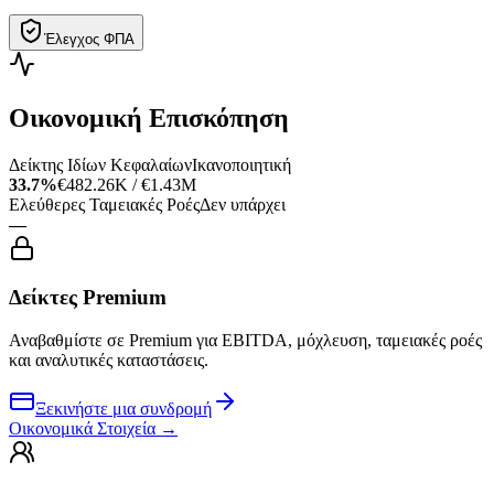
Έλεγχος ΦΠΑ
Οικονομική Επισκόπηση
Δείκτης Ιδίων Κεφαλαίων
Ικανοποιητική
33.7%
€482.26K / €1.43M
Ελεύθερες Ταμειακές Ροές
Δεν υπάρχει
—
Δείκτες Premium
Αναβαθμίστε σε Premium για EBITDA, μόχλευση, ταμειακές ροές
και αναλυτικές καταστάσεις.
Ξεκινήστε μια συνδρομή
Οικονομικά Στοιχεία
→