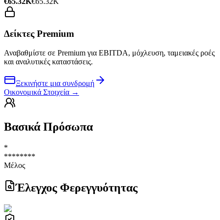
€65.32K
€65.32K
Δείκτες Premium
Αναβαθμίστε σε Premium για EBITDA, μόχλευση, ταμειακές ροές
και αναλυτικές καταστάσεις.
Ξεκινήστε μια συνδρομή
Οικονομικά Στοιχεία
→
Βασικά Πρόσωπα
*
********
Μέλος
Έλεγχος Φερεγγυότητας