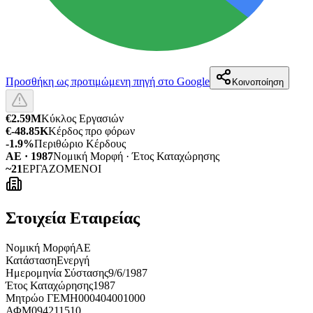
Προσθήκη ως προτιμώμενη πηγή στο Google
Κοινοποίηση
€2.59M
Κύκλος Εργασιών
€-48.85K
Κέρδος προ φόρων
-1.9%
Περιθώριο Κέρδους
ΑΕ · 1987
Νομική Μορφή · Έτος Καταχώρησης
~21
ΕΡΓΑΖΟΜΕΝΟΙ
Στοιχεία Εταιρείας
Νομική Μορφή
ΑΕ
Κατάσταση
Ενεργή
Ημερομηνία Σύστασης
9/6/1987
Έτος Καταχώρησης
1987
Μητρώο ΓΕΜΗ
000404001000
ΑΦΜ
094211510