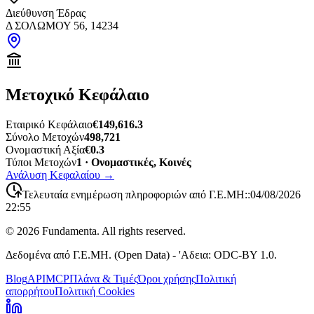
Διεύθυνση Έδρας
Δ ΣΟΛΩΜΟΥ 56, 14234
Μετοχικό Κεφάλαιο
Εταιρικό Κεφάλαιο
€149,616.3
Σύνολο Μετοχών
498,721
Ονομαστική Αξία
€0.3
Τύποι Μετοχών
1 · Ονομαστικές, Κοινές
Ανάλυση Κεφαλαίου
→
Τελευταία ενημέρωση πληροφοριών από Γ.Ε.ΜΗ:
:
04/08/2026
22:55
©
2026
Fundamenta. All rights reserved.
Δεδομένα από Γ.Ε.ΜΗ. (Open Data) - 'Αδεια: ODC-BY 1.0.
Blog
API
MCP
Πλάνα & Τιμές
Όροι χρήσης
Πολιτική
απορρήτου
Πολιτική Cookies