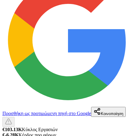
Προσθήκη ως προτιμώμενη πηγή στο Google
Κοινοποίηση
€103.13K
Κύκλος Εργασιών
€-6.28K
Κέρδος προ φόρων