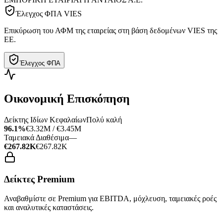
Έλεγχος ΦΠΑ VIES
Επικύρωση του ΑΦΜ της εταιρείας στη βάση δεδομένων VIES της
ΕΕ.
Έλεγχος ΦΠΑ
Οικονομική Επισκόπηση
Δείκτης Ιδίων Κεφαλαίων
Πολύ καλή
96.1%
€3.32M / €3.45M
Ταμειακά Διαθέσιμα
—
€267.82K
€267.82K
Δείκτες Premium
Αναβαθμίστε σε Premium για EBITDA, μόχλευση, ταμειακές ροές
και αναλυτικές καταστάσεις.